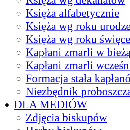
Księża alfabetycznie
Księża wg roku urodze
Księża wg roku święc
Kapłani zmarli w bież
Kapłani zmarli wcześn
Formacja stała kapłan
Niezbędnik proboszcz
DLA MEDIÓW
Zdjęcia biskupów