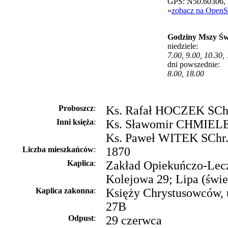
GPS: N50.60306,
»
zobacz na OpenS
Godziny Mszy Św
niedziele:
7.00, 9.00, 10.30,
dni powszednie:
8.00, 18.00
Proboszcz
:
Ks. Rafał HOCZEK SChr.
Inni księża
:
Ks. Sławomir CHMIELE
Ks. Paweł WITEK SChr
Liczba mieszkańców
:
1870
Kaplica
:
Zakład Opiekuńczo-Lecz
Kolejowa 29; Lipa (świe
Kaplica zakonna
:
Księży Chrystusowców, 
27B
Odpust
:
29 czerwca