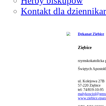
Herby biskupów
Kontakt dla dziennika
Dekanat Ziębice
Ziębice
rzymskokatolicka p
Świętych Apostołó
ul. Kolejowa 27B
57-220 Ziębice
tel: 74/819-10-95
malykosciol@gmx
www.ziebice.epara