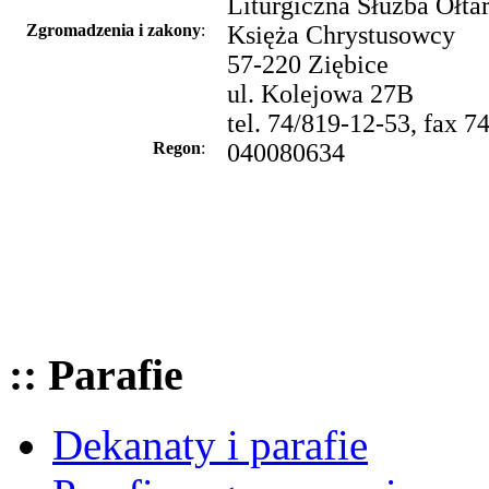
Liturgiczna Służba Ołta
Zgromadzenia i zakony
:
Księża Chrystusowcy
57-220 Ziębice
ul. Kolejowa 27B
tel. 74/819-12-53, fax 7
Regon
:
040080634
:: Parafie
Dekanaty i parafie