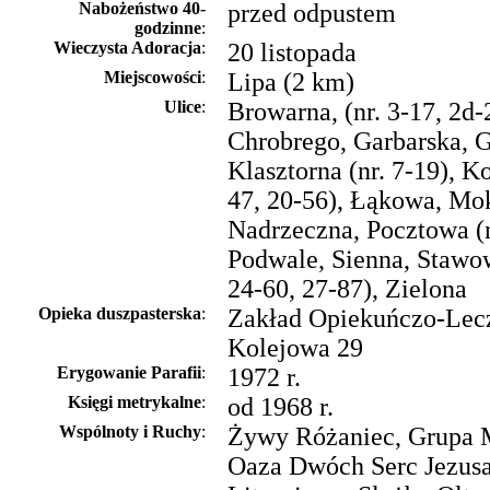
Nabożeństwo 40-
przed odpustem
godzinne
:
Wieczysta Adoracja
:
20 listopada
Miejscowości
:
Lipa (2 km)
Ulice
:
Browarna, (nr. 3-17, 2d-
Chrobrego, Garbarska, 
Klasztorna (nr. 7-19), K
47, 20-56), Łąkowa, Mo
Nadrzeczna, Pocztowa (nr
Podwale, Sienna, Stawo
24-60, 27-87), Zielona
Opieka duszpasterska
:
Zakład Opiekuńczo-Lecz
Kolejowa 29
Erygowanie Parafii
:
1972 r.
Księgi metrykalne
:
od 1968 r.
Wspólnoty i Ruchy
:
Żywy Różaniec, Grupa 
Oaza Dwóch Serc Jezusa