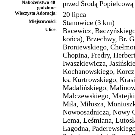
Nabożeństwo 40-
przed Środą Popielcową
godzinne
:
Wieczysta Adoracja
:
20 lipca
Miejscowości
:
Stanowice (3 km)
Ulice
:
Bacewicz, Baczyńskiego
końca), Brzechwy, Br. G
Broniewskiego, Chełmoń
Chopina, Fredry, Herbert
Iwaszkiewicza, Jasiński
Kochanowskiego, Korcz
ks. Kurtrowskiego, Kras
Madalińskiego, Malinow
Malczewskiego, Matejki
Miła, Miłosza, Moniuszk
Nowoosadnicza, Nowy G
Lema, Leśmiana, Lutosł
Łagodna, Paderewskiego