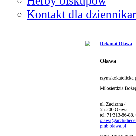
Herby biskupów
Kontakt dla dziennika
Dekanat Oława
Oława
rzymskokatolicka p
Miłosierdzia Boże
ul. Zaciszna 4
55-200 Oława
tel: 71/313-86-88
olawa@archidiecez
pmb.olawa.pl