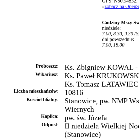
GPS: N50.94832,
»
zobacz na OpenS
Godziny Mszy Św
niedziele:
7.00, 8.30, 9.30 (S
dni powszednie:
7.00, 18.00
Proboszcz
:
Ks. Zbigniew KOWAL - 
Wikariusz
:
Ks. Paweł KRUKOWSKI 
Ks. Tomasz LATAWIEC -
Liczba mieszkańców
:
10816
Kościół filialny
:
Stanowice, pw. NMP Ws
Wiernych
Kaplica
:
pw. św. Józefa
Odpust
:
II niedziela Wielkiej No
(Stanowice)