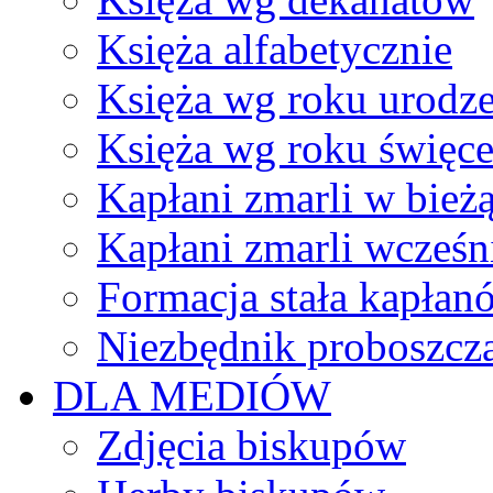
Księża alfabetycznie
Księża wg roku urodze
Księża wg roku święc
Kapłani zmarli w bież
Kapłani zmarli wcześn
Formacja stała kapłan
Niezbędnik proboszcz
DLA MEDIÓW
Zdjęcia biskupów