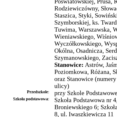
Poświatowskiej, Prusa,
Rodziewiczówny, Słowac
Staszica, Styki, Sowińsk
Szymborskiej, ks. Twar
Tuwima, Warszawska, W
Wieniawskiego, Wiśnio
Wyczółkowskiego, Wysp
Okólna, Osadnicza, Serd
Szymanowskiego, Zacisz
Stanowice:
Astrów, Jaśm
Poziomkowa, Różana, S
oraz Stanowice (numery
ulicy)
Przedszkole
:
przy Szkole Podstawowe
Szkoła podstawowa
:
Szkoła Podstawowa nr 4,
Broniewskiego 6; Szkoł
8, ul. Iwaszkiewicza 11