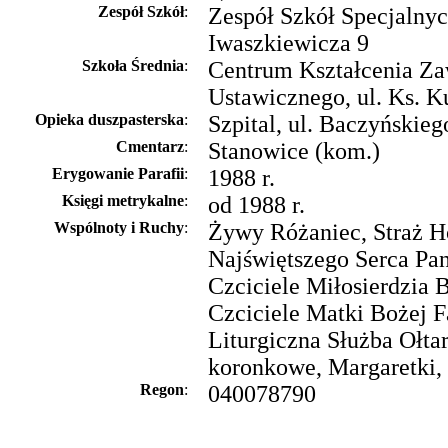
Zespół Szkół
:
Zespół Szkół Specjalnych
Iwaszkiewicza 9
Szkoła Średnia
:
Centrum Kształcenia Z
Ustawicznego, ul. Ks. K
Opieka duszpasterska
:
Szpital, ul. Baczyńskieg
Cmentarz
:
Stanowice (kom.)
Erygowanie Parafii
:
1988 r.
Księgi metrykalne
:
od 1988 r.
Wspólnoty i Ruchy
:
Żywy Różaniec, Straż 
Najświętszego Serca Pan
Czciciele Miłosierdzia 
Czciciele Matki Bożej F
Liturgiczna Służba Ołtar
koronkowe, Margaretki, 
Regon
:
040078790