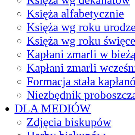
Księża alfabetycznie
Księża wg roku urodze
Księża wg roku święc
Kapłani zmarli w bież
Kapłani zmarli wcześn
Formacja stała kapłan
Niezbędnik proboszcz
DLA MEDIÓW
Zdjęcia biskupów