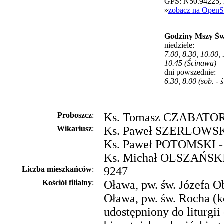
GPS: N50.94225,
»
zobacz na OpenS
Godziny Mszy Św
niedziele:
7.00, 8.30, 10.00,
10.45 (Ścinawa)
dni powszednie:
6.30, 8.00 (sob. - 
Proboszcz
:
Ks. Tomasz CZABATOR -
Wikariusz
:
Ks. Paweł SZERLOWSKI 
Ks. Paweł POTOMSKI - 
Ks. Michał OLSZAŃSKI 
Liczba mieszkańców
:
9247
Kościół filialny
:
Oława, pw. św. Józefa 
Oława, pw. św. Rocha (k
udostępniony do liturgii