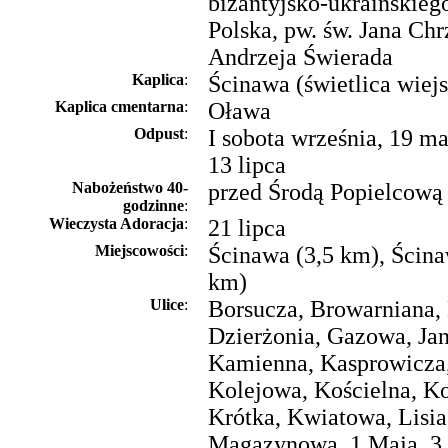
bizantyjsko-ukraińskieg
Polska, pw. św. Jana Chrz
Andrzeja Świerada
Kaplica
:
Ścinawa (świetlica wiej
Kaplica cmentarna
:
Oława
Odpust
:
I sobota września, 19 ma
13 lipca
Nabożeństwo 40-
przed Środą Popielcową
godzinne
:
Wieczysta Adoracja
:
21 lipca
Miejscowości
:
Ścinawa (3,5 km), Ścina
km)
Ulice
:
Borsucza, Browarniana, 
Dzierżonia, Gazowa, Ja
Kamienna, Kasprowicza,
Kolejowa, Kościelna, Ko
Krótka, Kwiatowa, Lisia
Magazynowa, 1 Maja, 3 