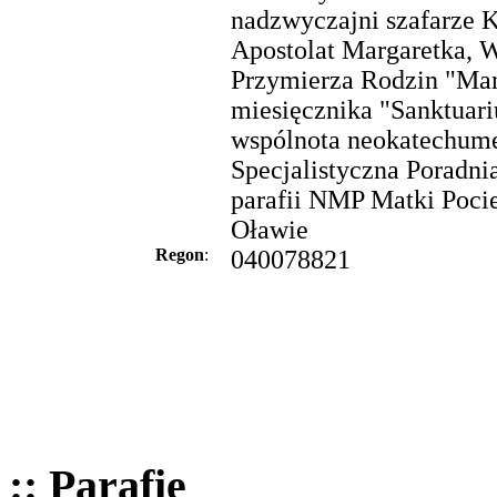
nadzwyczajni szafarze K
Apostolat Margaretka, 
Przymierza Rodzin "Mam
miesięcznika "Sanktuar
wspólnota neokatechume
Specjalistyczna Poradni
parafii NMP Matki Poci
Oławie
Regon
:
040078821
:: Parafie