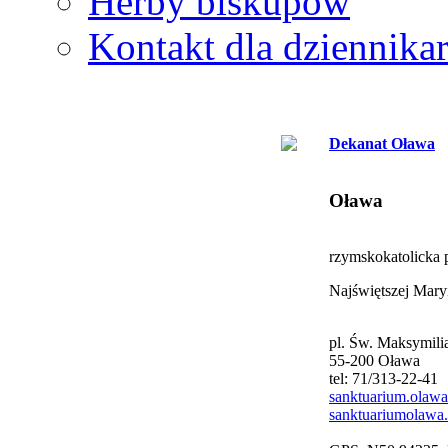
Herby biskupów
Kontakt dla dziennika
Dekanat Oława
Oława
rzymskokatolicka p
Najświętszej Mary
pl. Św. Maksymili
55-200 Oława
tel: 71/313-22-41
sanktuarium.olawa
sanktuariumolawa.