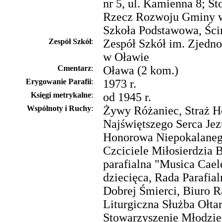
nr 5, ul. Kamienna 8; S
Rzecz Rozwoju Gminy w
Szkoła Podstawowa, Ści
Zespół Szkół
:
Zespół Szkół im. Zjedn
w Oławie
Cmentarz
:
Oława (2 kom.)
Erygowanie Parafii
:
1973 r.
Księgi metrykalne
:
od 1945 r.
Wspólnoty i Ruchy
:
Żywy Różaniec, Straż 
Najświętszego Serca Jez
Honorowa Niepokalaneg
Czciciele Miłosierdzia 
parafialna "Musica Caele
dziecięca, Rada Parafia
Dobrej Śmierci, Biuro R
Liturgiczna Służba Ołtar
Stowarzyszenie Młodzie