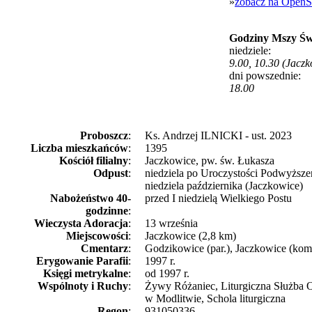
»
zobacz na OpenS
Godziny Mszy Św
niedziele:
9.00, 10.30 (Jaczk
dni powszednie:
18.00
Proboszcz
:
Ks. Andrzej ILNICKI - ust. 2023
Liczba mieszkańców
:
1395
Kościół filialny
:
Jaczkowice, pw. św. Łukasza
Odpust
:
niedziela po Uroczystości Podwyższen
niedziela października (Jaczkowice)
Nabożeństwo 40-
przed I niedzielą Wielkiego Postu
godzinne
:
Wieczysta Adoracja
:
13 września
Miejscowości
:
Jaczkowice (2,8 km)
Cmentarz
:
Godzikowice (par.), Jaczkowice (kom
Erygowanie Parafii
:
1997 r.
Księgi metrykalne
:
od 1997 r.
Wspólnoty i Ruchy
:
Żywy Różaniec, Liturgiczna Służba 
w Modlitwie, Schola liturgiczna
Regon
:
931050336