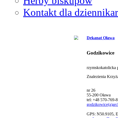
Herby biskupów
Kontakt dla dziennika
Dekanat Oława
Godzikowice
rzymskokatolicka p
Znalezienia Krzyż
nr 26
55-200 Oława
tel: +48 570-769-
godzikowice(a)arc
GPS: N50.9105, 