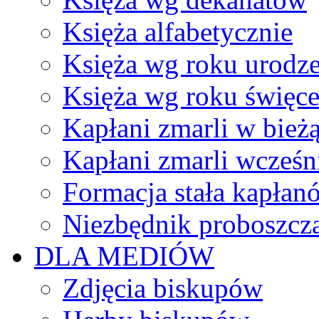
Księża alfabetycznie
Księża wg roku urodze
Księża wg roku święc
Kapłani zmarli w bież
Kapłani zmarli wcześn
Formacja stała kapłan
Niezbędnik proboszcz
DLA MEDIÓW
Zdjęcia biskupów