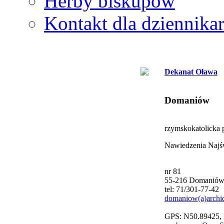
Herby biskupów
Kontakt dla dziennika
Dekanat Oława
Domaniów
rzymskokatolicka p
Nawiedzenia Najś
nr 81
55-216 Domanió
tel: 71/301-77-42
domaniow(a)archid
GPS: N50.89425,