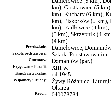
Danielowice (5 km), D
km), Gostkowice (5 km)
km), Kuchary (6 km), K
km), Piskorzów (5 km), 
km), Radłowice (4 km),
(5 km), Skrzypnik (4 k
(4 km)
Przedszkole
:
Danielowice, Domanió
Szkoła podstawowa
:
Szkoła Podstawowa im. 
Cmentarz
:
Domaniów (par.)
Erygowanie Parafii
:
XIII w.
Księgi metrykalne
:
od 1945 r.
Wspólnoty i Ruchy
:
Żywy Różaniec, Liturgi
Ołtarza
Regon
:
040078784