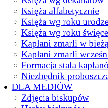
Księża alfabetycznie
Księża wg roku urodze
Księża wg roku święc
Kapłani zmarli w bież
Kapłani zmarli wcześn
Formacja stała kapłan
Niezbędnik proboszcz
DLA MEDIÓW
Zdjęcia biskupów