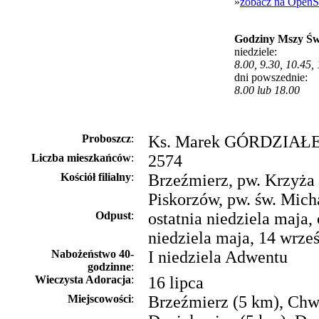
»
zobacz na OpenS
Godziny Mszy Św
niedziele:
8.00, 9.30, 10.45,
dni powszednie:
8.00 lub 18.00
Proboszcz
:
Ks. Marek GÓRDZIAŁEK
Liczba mieszkańców
:
2574
Kościół filialny
:
Brzeźmierz, pw. Krzyża
Piskorzów, pw. św. Mich
Odpust
:
ostatnia niedziela maja, 
niedziela maja, 14 wrze
Nabożeństwo 40-
I niedziela Adwentu
godzinne
:
Wieczysta Adoracja
:
16 lipca
Miejscowości
:
Brzeźmierz (5 km), Chwa