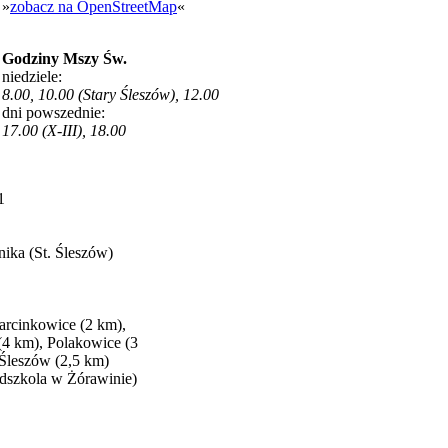
»
zobacz na OpenStreetMap
«
Godziny Mszy Św.
niedziele:
8.00, 10.00 (Stary Śleszów), 12.00
dni powszednie:
17.00 (X-III), 18.00
1
nika (St. Śleszów)
arcinkowice (2 km),
4 km), Polakowice (3
 Śleszów (2,5 km)
dszkola w Żórawinie)