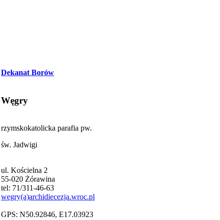
Dekanat Borów
Węgry
rzymskokatolicka parafia pw.
św. Jadwigi
ul. Kościelna 2
55-020 Żórawina
tel: 71/311-46-63
wegry(a)archidiecezja.wroc.pl
GPS: N50.92846, E17.03923