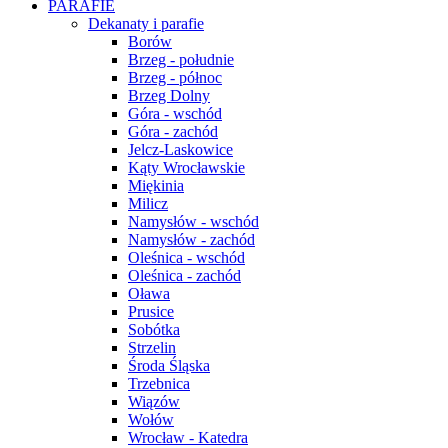
PARAFIE
Dekanaty i parafie
Borów
Brzeg - południe
Brzeg - północ
Brzeg Dolny
Góra - wschód
Góra - zachód
Jelcz-Laskowice
Kąty Wrocławskie
Miękinia
Milicz
Namysłów - wschód
Namysłów - zachód
Oleśnica - wschód
Oleśnica - zachód
Oława
Prusice
Sobótka
Strzelin
Środa Śląska
Trzebnica
Wiązów
Wołów
Wrocław - Katedra