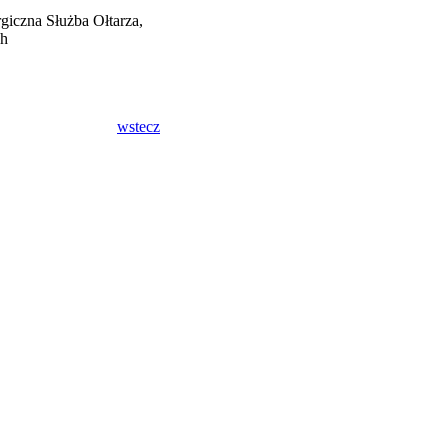
rgiczna Służba Ołtarza,
ch
wstecz