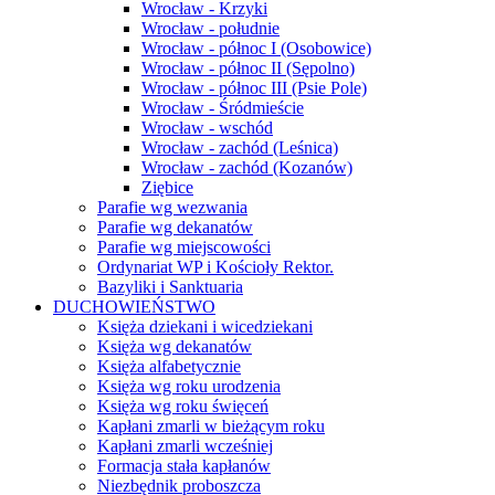
Wrocław - Krzyki
Wrocław - południe
Wrocław - północ I (Osobowice)
Wrocław - północ II (Sępolno)
Wrocław - północ III (Psie Pole)
Wrocław - Śródmieście
Wrocław - wschód
Wrocław - zachód (Leśnica)
Wrocław - zachód (Kozanów)
Ziębice
Parafie wg wezwania
Parafie wg dekanatów
Parafie wg miejscowości
Ordynariat WP i Kościoły Rektor.
Bazyliki i Sanktuaria
DUCHOWIEŃSTWO
Księża dziekani i wicedziekani
Księża wg dekanatów
Księża alfabetycznie
Księża wg roku urodzenia
Księża wg roku święceń
Kapłani zmarli w bieżącym roku
Kapłani zmarli wcześniej
Formacja stała kapłanów
Niezbędnik proboszcza