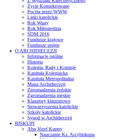
Z Wydziału Katechetycznego
Życie Konsekrowane
Poczta przez WWW
Linki katolickie
Rok Wiary
Rok Miłosierdzia
ŚDM 2016
Fundusze krajowe
Fundusze unijne
O ARCHIDIECEZJI
Informacje ogólne
Historia
Kolegia, Rady i Komisje
Kapituła Kolegiacka
Kapituła Metropolitalna
Mapa Archidiecezji
Zgromadzenia żeńskie
Zgromadzenia męskie
Klasztory klauzurowe
Stowarzyszenia katolickie
Szkoły katolickie
Synod w Archidiecezji
BISKUPI
Abp Józef Kupny
Nauczanie Ks. Arcybiskupa