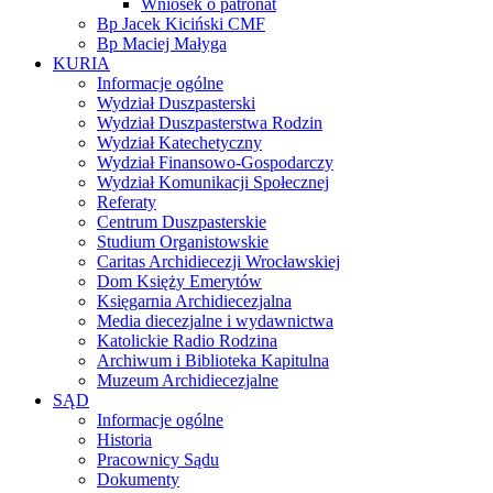
Wniosek o patronat
Bp Jacek Kiciński CMF
Bp Maciej Małyga
KURIA
Informacje ogólne
Wydział Duszpasterski
Wydział Duszpasterstwa Rodzin
Wydział Katechetyczny
Wydział Finansowo-Gospodarczy
Wydział Komunikacji Społecznej
Referaty
Centrum Duszpasterskie
Studium Organistowskie
Caritas Archidiecezji Wrocławskiej
Dom Księży Emerytów
Księgarnia Archidiecezjalna
Media diecezjalne i wydawnictwa
Katolickie Radio Rodzina
Archiwum i Biblioteka Kapitulna
Muzeum Archidiecezjalne
SĄD
Informacje ogólne
Historia
Pracownicy Sądu
Dokumenty