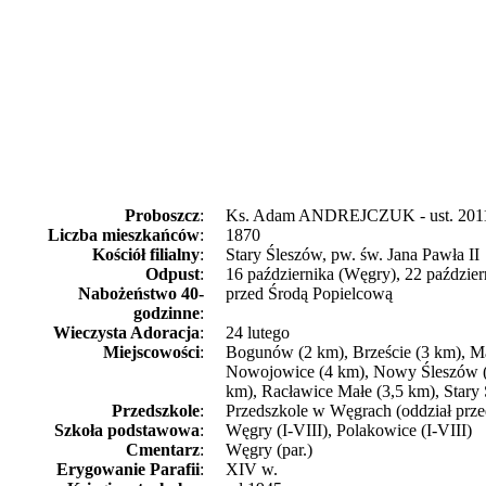
Proboszcz
:
Ks. Adam ANDREJCZUK - ust. 201
Liczba mieszkańców
:
1870
Kościół filialny
:
Stary Śleszów, pw. św. Jana Pawła II
Odpust
:
16 października (Węgry), 22 paździer
Nabożeństwo 40-
przed Środą Popielcową
godzinne
:
Wieczysta Adoracja
:
24 lutego
Miejscowości
:
Bogunów (2 km), Brzeście (3 km), M
Nowojowice (4 km), Nowy Śleszów (
km), Racławice Małe (3,5 km), Stary
Przedszkole
:
Przedszkole w Węgrach (oddział prze
Szkoła podstawowa
:
Węgry (I-VIII), Polakowice (I-VIII)
Cmentarz
:
Węgry (par.)
Erygowanie Parafii
:
XIV w.