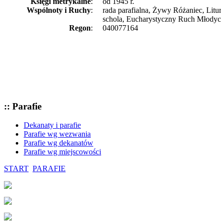
Księgi metrykalne
:
od 1945 r.
Wspólnoty i Ruchy
:
rada parafialna, Żywy Różaniec, Litu
schola, Eucharystyczny Ruch Młody
Regon
:
040077164
:: Parafie
Dekanaty i parafie
Parafie wg wezwania
Parafie wg dekanatów
Parafie wg miejscowości
START
PARAFIE