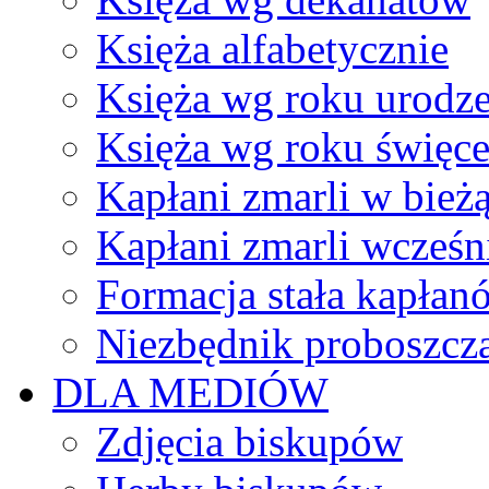
Księża alfabetycznie
Księża wg roku urodze
Księża wg roku święc
Kapłani zmarli w bież
Kapłani zmarli wcześn
Formacja stała kapłan
Niezbędnik proboszcz
DLA MEDIÓW
Zdjęcia biskupów