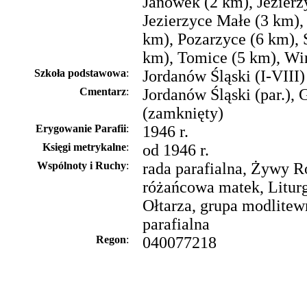
Janówek (2 km), Jezierz
Jezierzyce Małe (3 km),
km), Pozarzyce (6 km),
km), Tomice (5 km), Wi
Szkoła podstawowa
:
Jordanów Śląski (I-VIII)
Cmentarz
:
Jordanów Śląski (par.), 
(zamknięty)
Erygowanie Parafii
:
1946 r.
Księgi metrykalne
:
od 1946 r.
Wspólnoty i Ruchy
:
rada parafialna, Żywy R
różańcowa matek, Litur
Ołtarza, grupa modlitew
parafialna
Regon
:
040077218