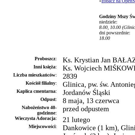
»
zobacz na OpenS
Godziny Mszy Św
niedziele:
8.00, 10.00 (Glini
dni powszednie:
18.00
Proboszcz
:
Ks. Krystian Jan BAŁAZ 
Inni księża
:
Ks. Wojciech MIŚKOW
Liczba mieszkańców
:
2839
Kościół filialny
:
Glinica, pw. św. Antonie
Kaplica cmentarna
:
Jordanów Śląski
Odpust
:
8 maja, 13 czerwca
Nabożeństwo 40-
przed odpustem
godzinne
:
Wieczysta Adoracja
:
21 lutego
Miejscowości
:
Dankowice (1 km), Glini