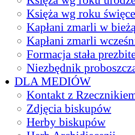
Księża wg roku święc
Kapłani zmarli w bież
Kapłani zmarli wcześn
Formacja stała prezbit
Niezbędnik proboszcz
DLA MEDIÓW
Kontakt z Rzecznikie
Zdjęcia biskupów
Herby biskupów