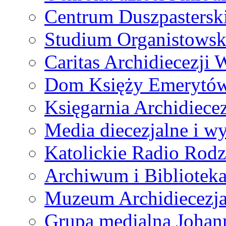
Centrum Duszpastersk
Studium Organistowsk
Caritas Archidiecezji 
Dom Księży Emerytó
Księgarnia Archidiecez
Media diecezjalne i 
Katolickie Radio Rodz
Archiwum i Biblioteka
Muzeum Archidiecezja
Grupa medialna Joha