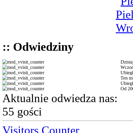
:: Odwiedziny
Dzisia
Wczor
Ubiegł
Ten mi
Ubiegł
Od 200
Aktualnie odwiedza nas:
55 gości
Visitors Counter