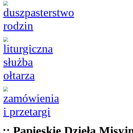
:: Papieskie Dzieła Misyj