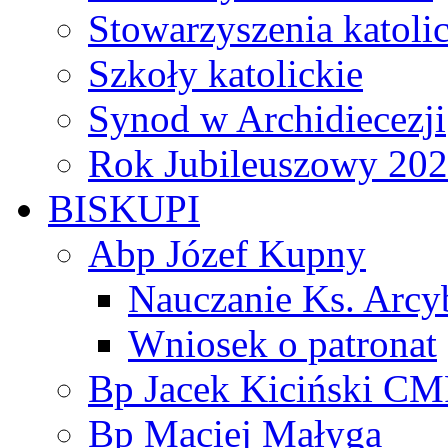
Stowarzyszenia katoli
Szkoły katolickie
Synod w Archidiecezji
Rok Jubileuszowy 20
BISKUPI
Abp Józef Kupny
Nauczanie Ks. Arcy
Wniosek o patronat
Bp Jacek Kiciński CM
Bp Maciej Małyga