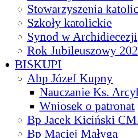
Stowarzyszenia katoli
Szkoły katolickie
Synod w Archidiecezji
Rok Jubileuszowy 20
BISKUPI
Abp Józef Kupny
Nauczanie Ks. Arcy
Wniosek o patronat
Bp Jacek Kiciński CM
Bp Maciej Małyga