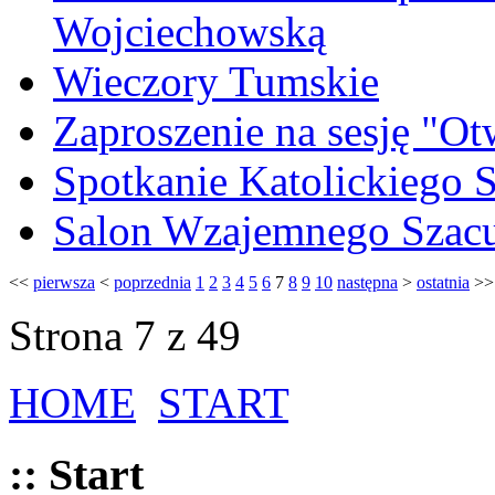
Wojciechowską
Wieczory Tumskie
Zaproszenie na sesję "Ot
Spotkanie Katolickiego
Salon Wzajemnego Szacu
<<
pierwsza
<
poprzednia
1
2
3
4
5
6
7
8
9
10
następna
>
ostatnia
>>
Strona 7 z 49
HOME
START
:: Start