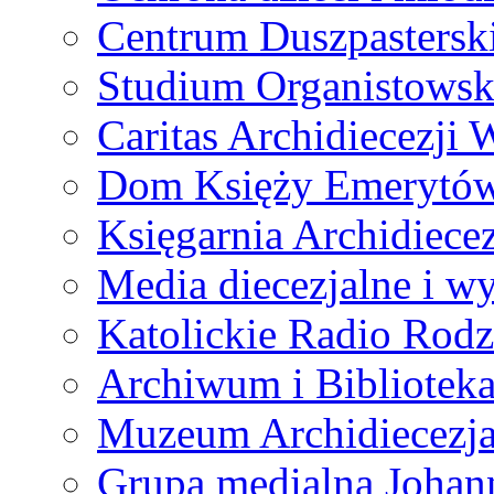
Centrum Duszpastersk
Studium Organistowsk
Caritas Archidiecezji 
Dom Księży Emerytó
Księgarnia Archidiecez
Media diecezjalne i 
Katolickie Radio Rodz
Archiwum i Biblioteka
Muzeum Archidiecezja
Grupa medialna Joha