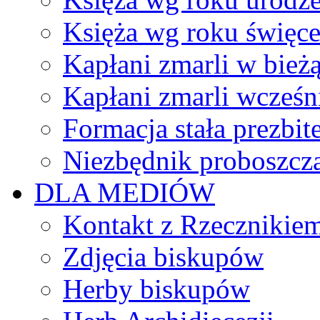
Księża wg roku święc
Kapłani zmarli w bież
Kapłani zmarli wcześn
Formacja stała prezbit
Niezbędnik proboszcz
DLA MEDIÓW
Kontakt z Rzecznikie
Zdjęcia biskupów
Herby biskupów