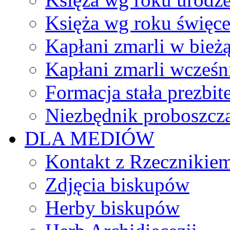
Księża wg roku święc
Kapłani zmarli w bież
Kapłani zmarli wcześn
Formacja stała prezbit
Niezbędnik proboszcz
DLA MEDIÓW
Kontakt z Rzecznikie
Zdjęcia biskupów
Herby biskupów