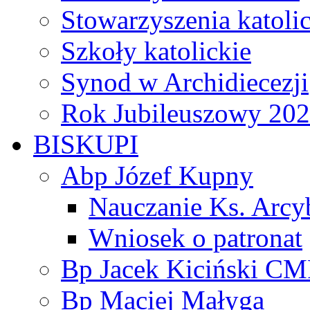
Stowarzyszenia katoli
Szkoły katolickie
Synod w Archidiecezji
Rok Jubileuszowy 20
BISKUPI
Abp Józef Kupny
Nauczanie Ks. Arcy
Wniosek o patronat
Bp Jacek Kiciński CM
Bp Maciej Małyga