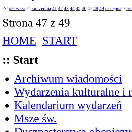
<<
pierwsza
<
poprzednia
41
42
43
44
45
46
47
48
49
następna
>
ost
Strona 47 z 49
HOME
START
:: Start
Archiwum wiadomości
Wydarzenia kulturalne i
Kalendarium wydarzeń
Msze św.
Duszpasterstwa obcojęzy