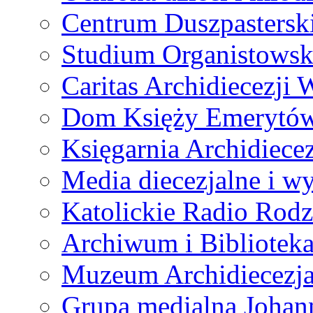
Centrum Duszpastersk
Studium Organistowsk
Caritas Archidiecezji 
Dom Księży Emerytó
Księgarnia Archidiecez
Media diecezjalne i 
Katolickie Radio Rodz
Archiwum i Biblioteka
Muzeum Archidiecezja
Grupa medialna Joha