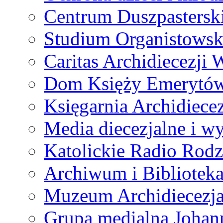
Centrum Duszpastersk
Studium Organistowsk
Caritas Archidiecezji 
Dom Księży Emerytó
Księgarnia Archidiecez
Media diecezjalne i 
Katolickie Radio Rodz
Archiwum i Biblioteka
Muzeum Archidiecezja
Grupa medialna Joha