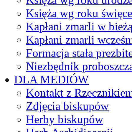
Księża wg roku święc
Kapłani zmarli w bież
Kapłani zmarli wcześn
Formacja stała prezbit
Niezbędnik proboszcz
DLA MEDIÓW
Kontakt z Rzecznikie
Zdjęcia biskupów
Herby biskupów