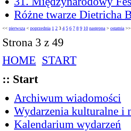
31. Międzynarodowy Fest
Różne twarze Dietricha 
<<
pierwsza
<
poprzednia
1
2
3
4
5
6
7
8
9
10
następna
>
ostatnia
>>
Strona 3 z 49
HOME
START
:: Start
Archiwum wiadomości
Wydarzenia kulturalne i
Kalendarium wydarzeń