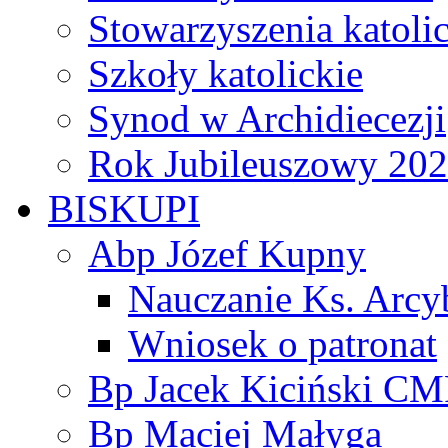
Stowarzyszenia katoli
Szkoły katolickie
Synod w Archidiecezji
Rok Jubileuszowy 20
BISKUPI
Abp Józef Kupny
Nauczanie Ks. Arcy
Wniosek o patronat
Bp Jacek Kiciński CM
Bp Maciej Małyga