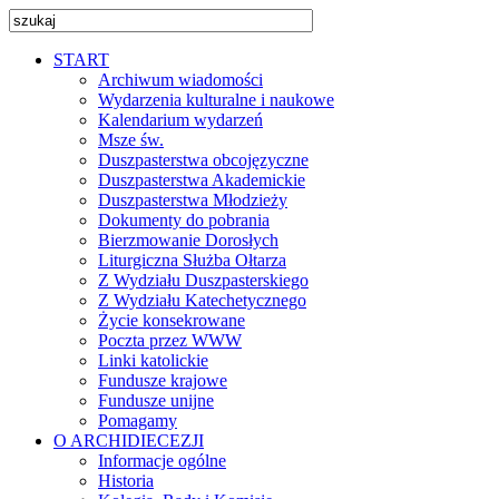
START
Archiwum wiadomości
Wydarzenia kulturalne i naukowe
Kalendarium wydarzeń
Msze św.
Duszpasterstwa obcojęzyczne
Duszpasterstwa Akademickie
Duszpasterstwa Młodzieży
Dokumenty do pobrania
Bierzmowanie Dorosłych
Liturgiczna Służba Ołtarza
Z Wydziału Duszpasterskiego
Z Wydziału Katechetycznego
Życie konsekrowane
Poczta przez WWW
Linki katolickie
Fundusze krajowe
Fundusze unijne
Pomagamy
O ARCHIDIECEZJI
Informacje ogólne
Historia