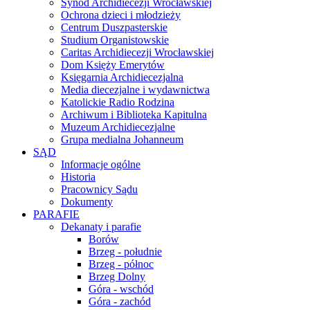
Synod Archidiecezji Wrocławskiej
Ochrona dzieci i młodzieży
Centrum Duszpasterskie
Studium Organistowskie
Caritas Archidiecezji Wrocławskiej
Dom Księży Emerytów
Księgarnia Archidiecezjalna
Media diecezjalne i wydawnictwa
Katolickie Radio Rodzina
Archiwum i Biblioteka Kapitulna
Muzeum Archidiecezjalne
Grupa medialna Johanneum
SĄD
Informacje ogólne
Historia
Pracownicy Sądu
Dokumenty
PARAFIE
Dekanaty i parafie
Borów
Brzeg - południe
Brzeg - północ
Brzeg Dolny
Góra - wschód
Góra - zachód