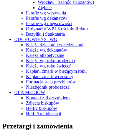
Wrocław - zachód (Kozanów)
Ziębice
Parafie wg wezwania
Parafie wg dekanatów
Parafie wg miejscowości
Ordynariat WP i Kościoły Rektor.
Bazyliki i Sanktuaria
DUCHOWIEŃSTWO
Księża dziekani i wicedziekani
Księża wg dekanatów
Księża alfabetycznie
Księża wg roku urodzenia
Księża wg roku święceń
Kapłani zmarli w bieżącym roku
Kapłani zmarli wcześniej
Formacja stała prezbiterów
Niezbędnik proboszcza
DLA MEDIÓW
Kontakt z Rzecznikiem
Zdjęcia biskupów
Herby biskupów
Herb Archidiecezji
Przetargi i zamówienia