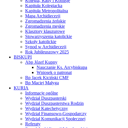
Kolegia, Rady i Komisje
Kapituła Kolegiacka
Kapituła Metropolitalna
Mapa Archidiecezji
Zgromadzenia żeńskie
Zgromadzenia męskie
Klasztory klauzurowe
Stowarzyszenia katolickie
Szkoły katolickie
Synod w Archidiecezji
Rok Jubileuszowy 2025
BISKUPI
Abp Józef Kupny
Nauczanie Ks. Arcybiskupa
Wniosek o patronat
Bp Jacek Kiciński CMF
Bp Maciej Małyga
KURIA
Informacje ogólne
Wydział Duszpasterski
Wydział Duszpasterstwa Rodzin
Wydział Katechetyczny
Wydział Finansowo-Gospodarczy
Wydział Komunikacji Społecznej
Referaty