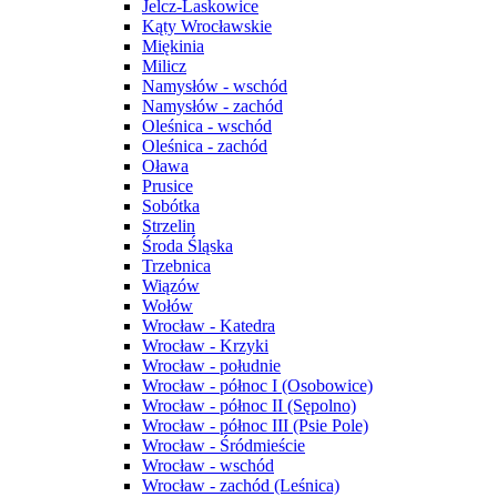
Jelcz-Laskowice
Kąty Wrocławskie
Miękinia
Milicz
Namysłów - wschód
Namysłów - zachód
Oleśnica - wschód
Oleśnica - zachód
Oława
Prusice
Sobótka
Strzelin
Środa Śląska
Trzebnica
Wiązów
Wołów
Wrocław - Katedra
Wrocław - Krzyki
Wrocław - południe
Wrocław - północ I (Osobowice)
Wrocław - północ II (Sępolno)
Wrocław - północ III (Psie Pole)
Wrocław - Śródmieście
Wrocław - wschód
Wrocław - zachód (Leśnica)