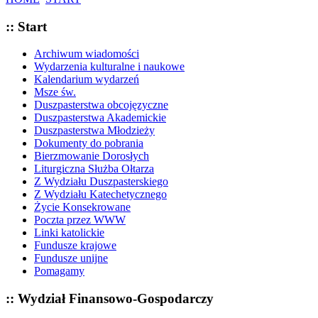
:: Start
Archiwum wiadomości
Wydarzenia kulturalne i naukowe
Kalendarium wydarzeń
Msze św.
Duszpasterstwa obcojęzyczne
Duszpasterstwa Akademickie
Duszpasterstwa Młodzieży
Dokumenty do pobrania
Bierzmowanie Dorosłych
Liturgiczna Służba Ołtarza
Z Wydziału Duszpasterskiego
Z Wydziału Katechetycznego
Życie Konsekrowane
Poczta przez WWW
Linki katolickie
Fundusze krajowe
Fundusze unijne
Pomagamy
:: Wydział Finansowo-Gospodarczy