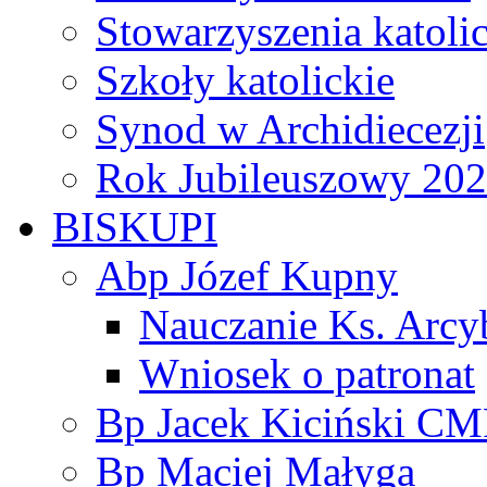
Stowarzyszenia katoli
Szkoły katolickie
Synod w Archidiecezji
Rok Jubileuszowy 20
BISKUPI
Abp Józef Kupny
Nauczanie Ks. Arcy
Wniosek o patronat
Bp Jacek Kiciński CM
Bp Maciej Małyga