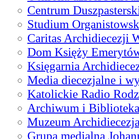
Centrum Duszpastersk
Studium Organistowsk
Caritas Archidiecezji 
Dom Księży Emerytó
Księgarnia Archidiecez
Media diecezjalne i 
Katolickie Radio Rodz
Archiwum i Biblioteka
Muzeum Archidiecezja
Grupa medialna Joha