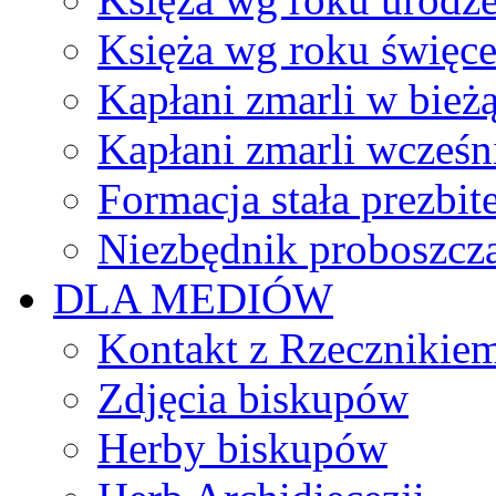
Księża wg roku święc
Kapłani zmarli w bież
Kapłani zmarli wcześn
Formacja stała prezbit
Niezbędnik proboszcz
DLA MEDIÓW
Kontakt z Rzecznikie
Zdjęcia biskupów
Herby biskupów