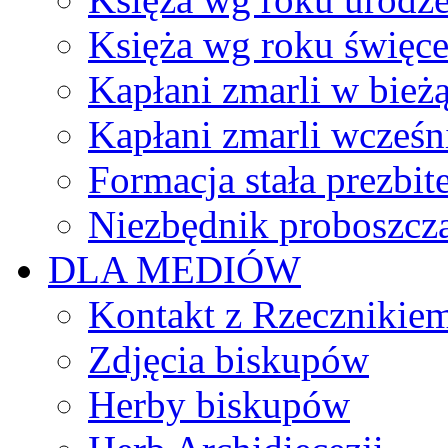
Księża wg roku święc
Kapłani zmarli w bież
Kapłani zmarli wcześn
Formacja stała prezbit
Niezbędnik proboszcz
DLA MEDIÓW
Kontakt z Rzecznikie
Zdjęcia biskupów
Herby biskupów