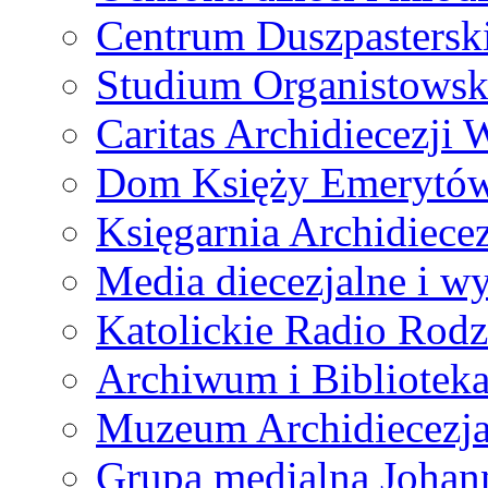
Centrum Duszpastersk
Studium Organistowsk
Caritas Archidiecezji 
Dom Księży Emerytó
Księgarnia Archidiecez
Media diecezjalne i 
Katolickie Radio Rodz
Archiwum i Biblioteka
Muzeum Archidiecezja
Grupa medialna Joha