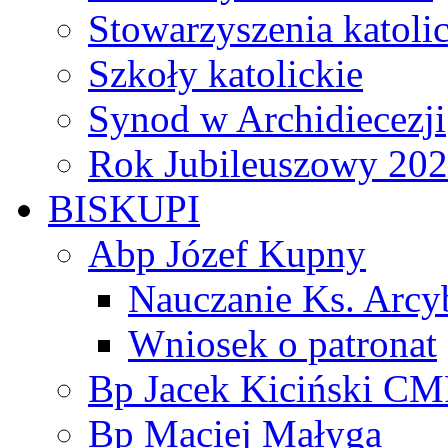
Stowarzyszenia katoli
Szkoły katolickie
Synod w Archidiecezji
Rok Jubileuszowy 20
BISKUPI
Abp Józef Kupny
Nauczanie Ks. Arcy
Wniosek o patronat
Bp Jacek Kiciński CM
Bp Maciej Małyga