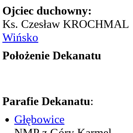
Ojciec duchowny:
Ks. Czesław KROCHMAL
Wińsko
Położenie Dekanatu
Parafie Dekanatu
:
Głębowice
NMP z Góry Karmel