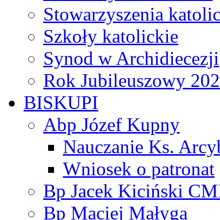
Stowarzyszenia katoli
Szkoły katolickie
Synod w Archidiecezji
Rok Jubileuszowy 20
BISKUPI
Abp Józef Kupny
Nauczanie Ks. Arcy
Wniosek o patronat
Bp Jacek Kiciński CM
Bp Maciej Małyga