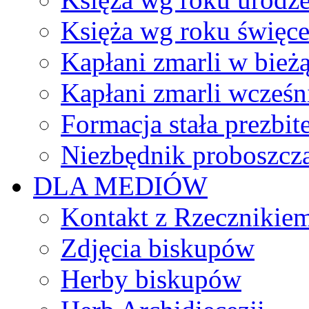
Księża wg roku święc
Kapłani zmarli w bież
Kapłani zmarli wcześn
Formacja stała prezbit
Niezbędnik proboszcz
DLA MEDIÓW
Kontakt z Rzecznikie
Zdjęcia biskupów
Herby biskupów