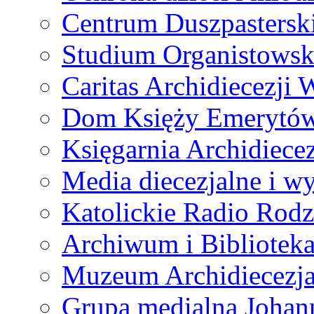
Centrum Duszpastersk
Studium Organistowsk
Caritas Archidiecezji 
Dom Księży Emerytó
Księgarnia Archidiecez
Media diecezjalne i 
Katolickie Radio Rodz
Archiwum i Biblioteka
Muzeum Archidiecezja
Grupa medialna Joha