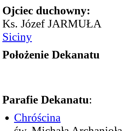
Ojciec duchowny:
Ks. Józef JARMUŁA
Siciny
Położenie Dekanatu
Parafie Dekanatu
:
Chróścina
św. Michała Archanioła