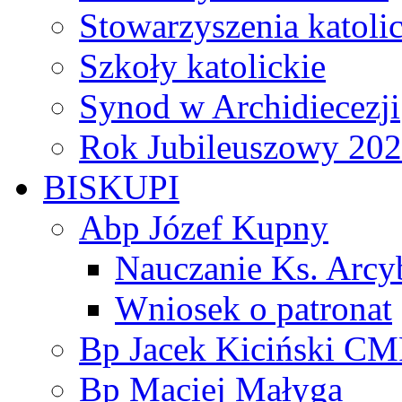
Stowarzyszenia katoli
Szkoły katolickie
Synod w Archidiecezji
Rok Jubileuszowy 20
BISKUPI
Abp Józef Kupny
Nauczanie Ks. Arcy
Wniosek o patronat
Bp Jacek Kiciński CM
Bp Maciej Małyga