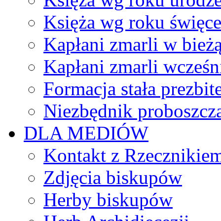
Księża wg roku święc
Kapłani zmarli w bież
Kapłani zmarli wcześn
Formacja stała prezbit
Niezbędnik proboszcz
DLA MEDIÓW
Kontakt z Rzecznikie
Zdjęcia biskupów
Herby biskupów