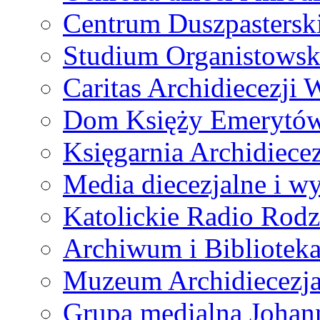
Centrum Duszpastersk
Studium Organistowsk
Caritas Archidiecezji 
Dom Księży Emerytó
Księgarnia Archidiecez
Media diecezjalne i 
Katolickie Radio Rodz
Archiwum i Biblioteka
Muzeum Archidiecezja
Grupa medialna Joha