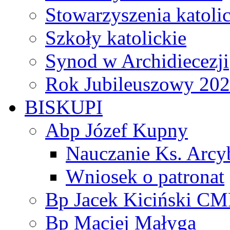
Stowarzyszenia katoli
Szkoły katolickie
Synod w Archidiecezji
Rok Jubileuszowy 20
BISKUPI
Abp Józef Kupny
Nauczanie Ks. Arcy
Wniosek o patronat
Bp Jacek Kiciński CM
Bp Maciej Małyga