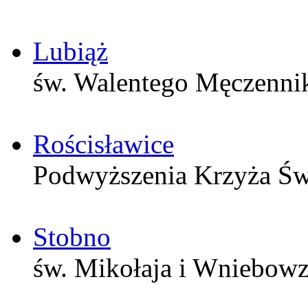
Lubiąż
św. Walentego Męczenni
Rościsławice
Podwyższenia Krzyża Św
Stobno
św. Mikołaja i Wniebow