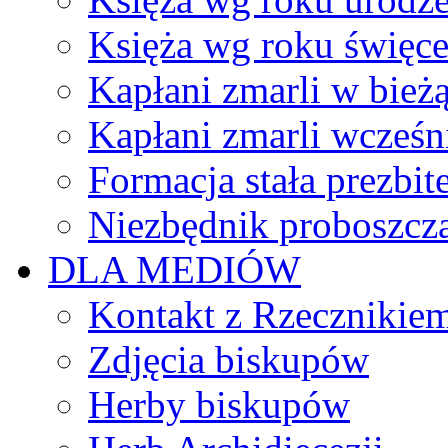
Księża wg roku święc
Kapłani zmarli w bież
Kapłani zmarli wcześn
Formacja stała prezbit
Niezbędnik proboszcz
DLA MEDIÓW
Kontakt z Rzecznikie
Zdjęcia biskupów
Herby biskupów