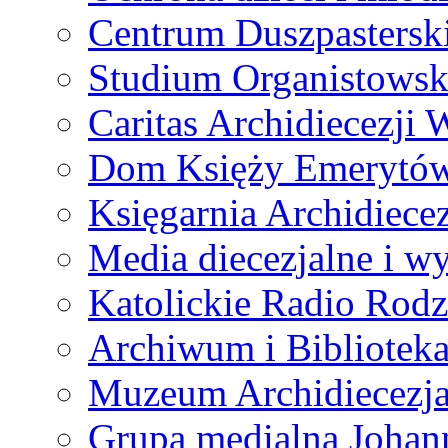
Centrum Duszpastersk
Studium Organistowsk
Caritas Archidiecezji 
Dom Księży Emerytó
Księgarnia Archidiecez
Media diecezjalne i 
Katolickie Radio Rodz
Archiwum i Biblioteka
Muzeum Archidiecezja
Grupa medialna Joha