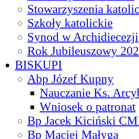
Stowarzyszenia katoli
Szkoły katolickie
Synod w Archidiecezji
Rok Jubileuszowy 20
BISKUPI
Abp Józef Kupny
Nauczanie Ks. Arcy
Wniosek o patronat
Bp Jacek Kiciński CM
Bp Maciej Małyga