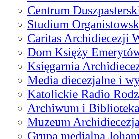
Centrum Duszpastersk
Studium Organistowsk
Caritas Archidiecezji 
Dom Księży Emerytó
Księgarnia Archidiecez
Media diecezjalne i 
Katolickie Radio Rodz
Archiwum i Biblioteka
Muzeum Archidiecezja
Grupa medialna Joha