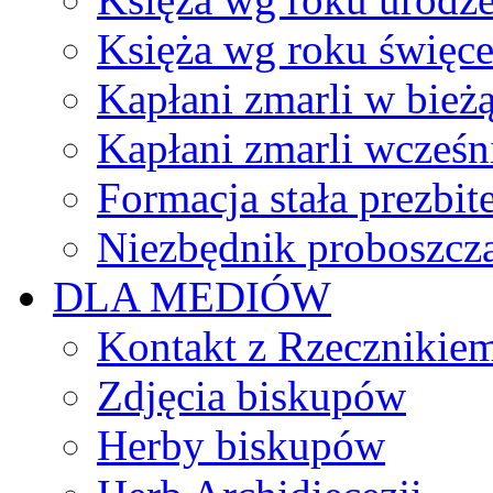
Księża wg roku święc
Kapłani zmarli w bież
Kapłani zmarli wcześn
Formacja stała prezbit
Niezbędnik proboszcz
DLA MEDIÓW
Kontakt z Rzecznikie
Zdjęcia biskupów
Herby biskupów