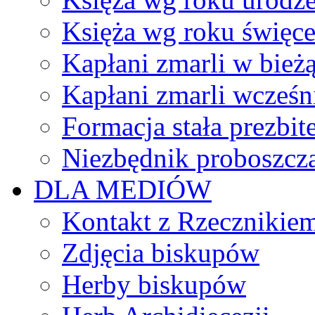
Księża wg roku święc
Kapłani zmarli w bież
Kapłani zmarli wcześn
Formacja stała prezbit
Niezbędnik proboszcz
DLA MEDIÓW
Kontakt z Rzecznikie
Zdjęcia biskupów
Herby biskupów