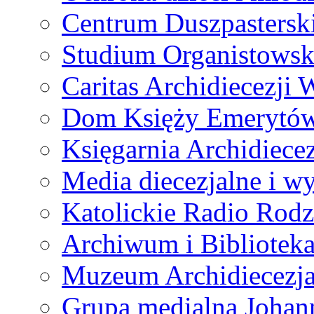
Centrum Duszpastersk
Studium Organistowsk
Caritas Archidiecezji 
Dom Księży Emerytó
Księgarnia Archidiecez
Media diecezjalne i 
Katolickie Radio Rodz
Archiwum i Biblioteka
Muzeum Archidiecezja
Grupa medialna Joha