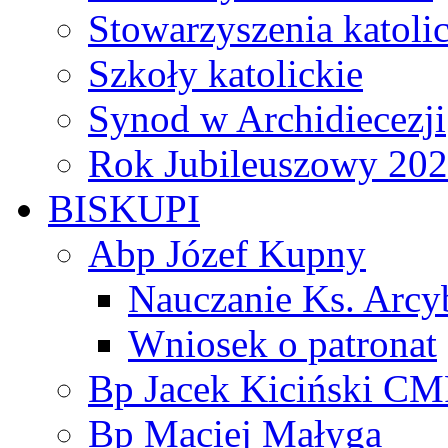
Stowarzyszenia katoli
Szkoły katolickie
Synod w Archidiecezji
Rok Jubileuszowy 20
BISKUPI
Abp Józef Kupny
Nauczanie Ks. Arcy
Wniosek o patronat
Bp Jacek Kiciński CM
Bp Maciej Małyga