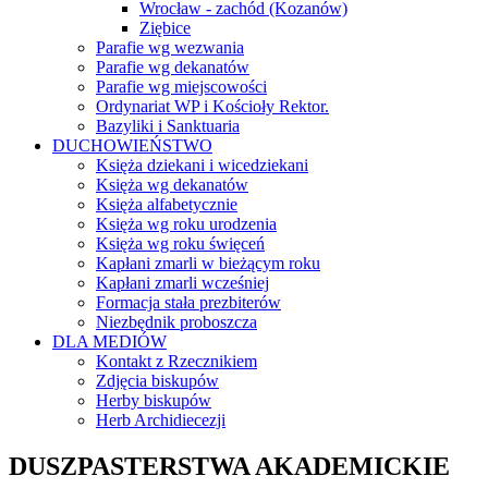
Wrocław - zachód (Kozanów)
Ziębice
Parafie wg wezwania
Parafie wg dekanatów
Parafie wg miejscowości
Ordynariat WP i Kościoły Rektor.
Bazyliki i Sanktuaria
DUCHOWIEŃSTWO
Księża dziekani i wicedziekani
Księża wg dekanatów
Księża alfabetycznie
Księża wg roku urodzenia
Księża wg roku święceń
Kapłani zmarli w bieżącym roku
Kapłani zmarli wcześniej
Formacja stała prezbiterów
Niezbędnik proboszcza
DLA MEDIÓW
Kontakt z Rzecznikiem
Zdjęcia biskupów
Herby biskupów
Herb Archidiecezji
DUSZPASTERSTWA AKADEMICKIE