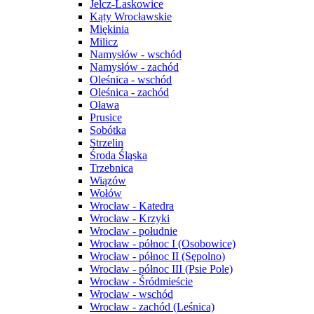
Jelcz-Laskowice
Kąty Wrocławskie
Miękinia
Milicz
Namysłów - wschód
Namysłów - zachód
Oleśnica - wschód
Oleśnica - zachód
Oława
Prusice
Sobótka
Strzelin
Środa Śląska
Trzebnica
Wiązów
Wołów
Wrocław - Katedra
Wrocław - Krzyki
Wrocław - południe
Wrocław - północ I (Osobowice)
Wrocław - północ II (Sępolno)
Wrocław - północ III (Psie Pole)
Wrocław - Śródmieście
Wrocław - wschód
Wrocław - zachód (Leśnica)