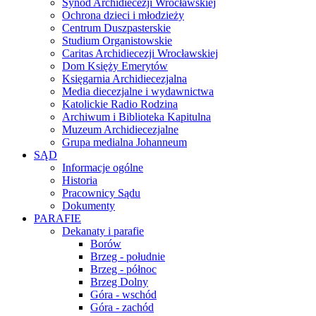
Synod Archidiecezji Wrocławskiej
Ochrona dzieci i młodzieży
Centrum Duszpasterskie
Studium Organistowskie
Caritas Archidiecezji Wrocławskiej
Dom Księży Emerytów
Księgarnia Archidiecezjalna
Media diecezjalne i wydawnictwa
Katolickie Radio Rodzina
Archiwum i Biblioteka Kapitulna
Muzeum Archidiecezjalne
Grupa medialna Johanneum
SĄD
Informacje ogólne
Historia
Pracownicy Sądu
Dokumenty
PARAFIE
Dekanaty i parafie
Borów
Brzeg - południe
Brzeg - północ
Brzeg Dolny
Góra - wschód
Góra - zachód