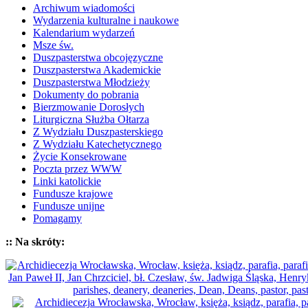
Archiwum wiadomości
Wydarzenia kulturalne i naukowe
Kalendarium wydarzeń
Msze św.
Duszpasterstwa obcojęzyczne
Duszpasterstwa Akademickie
Duszpasterstwa Młodzieży
Dokumenty do pobrania
Bierzmowanie Dorosłych
Liturgiczna Służba Ołtarza
Z Wydziału Duszpasterskiego
Z Wydziału Katechetycznego
Życie Konsekrowane
Poczta przez WWW
Linki katolickie
Fundusze krajowe
Fundusze unijne
Pomagamy
:: Na skróty: