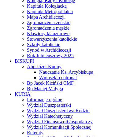
Kolegia, Rady i Komisje
Kapituła Kolegiacka
Kapituła Metropolitalna
Mapa Archidiecezji
Zgromadzenia żeńskie
Zgromadzenia męskie
Klasztory klauzurowe
Stowarzyszenia katolickie
Szkoły katolickie
Synod w Archidiecezji
Rok Jubileuszowy 2025
BISKUPI
Abp Józef Kupny
Nauczanie Ks. Arcybiskupa
Wniosek o patronat
Bp Jacek Kiciński CMF
Bp Maciej Małyga
KURIA
Informacje ogólne
Wydział Duszpasterski
Wydział Duszpasterstwa Rodzin
Wydział Katechetyczny
Wydział Finansowo-Gospodarczy
Wydział Komunikacji Społecznej
Referaty