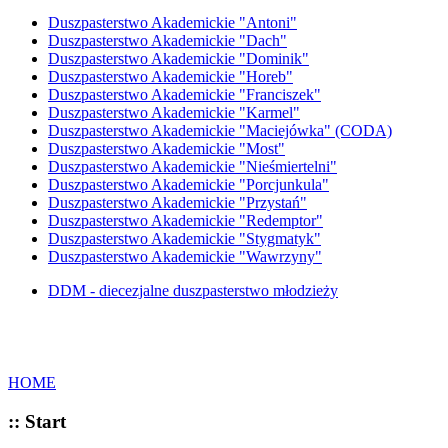
Duszpasterstwo Akademickie "Antoni"
Duszpasterstwo Akademickie "Dach"
Duszpasterstwo Akademickie "Dominik"
Duszpasterstwo Akademickie "Horeb"
Duszpasterstwo Akademickie "Franciszek"
Duszpasterstwo Akademickie "Karmel"
Duszpasterstwo Akademickie "Maciejówka" (CODA)
Duszpasterstwo Akademickie "Most"
Duszpasterstwo Akademickie "Nieśmiertelni"
Duszpasterstwo Akademickie "Porcjunkula"
Duszpasterstwo Akademickie "Przystań"
Duszpasterstwo Akademickie "Redemptor"
Duszpasterstwo Akademickie "Stygmatyk"
Duszpasterstwo Akademickie "Wawrzyny"
DDM - diecezjalne duszpasterstwo młodzieży
HOME
:: Start