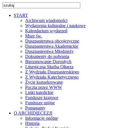
START
Archiwum wiadomości
Wydarzenia kulturalne i naukowe
Kalendarium wydarzeń
Msze św.
Duszpasterstwa obcojęzyczne
Duszpasterstwa Akademickie
Duszpasterstwa Młodzieży
Dokumenty do pobrania
Bierzmowanie Dorosłych
Liturgiczna Służba Ołtarza
Z Wydziału Duszpasterskiego
Z Wydziału Katechetycznego
Życie konsekrowane
Poczta przez WWW
Linki katolickie
Fundusze krajowe
Fundusze unijne
Pomagamy
O ARCHIDIECEZJI
Informacje ogólne
Historia