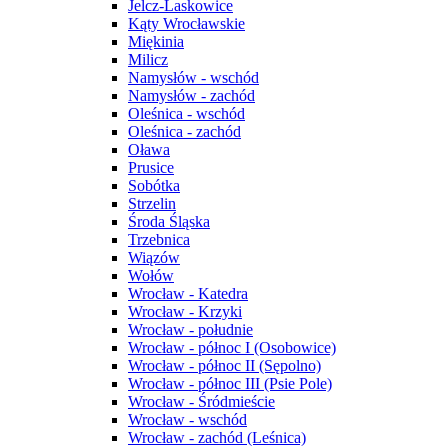
Jelcz-Laskowice
Kąty Wrocławskie
Miękinia
Milicz
Namysłów - wschód
Namysłów - zachód
Oleśnica - wschód
Oleśnica - zachód
Oława
Prusice
Sobótka
Strzelin
Środa Śląska
Trzebnica
Wiązów
Wołów
Wrocław - Katedra
Wrocław - Krzyki
Wrocław - południe
Wrocław - północ I (Osobowice)
Wrocław - północ II (Sępolno)
Wrocław - północ III (Psie Pole)
Wrocław - Śródmieście
Wrocław - wschód
Wrocław - zachód (Leśnica)