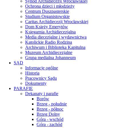
Synod Archidiecezji Wrocławskiej
Ochrona dzieci i młodzieży
Centrum Duszpasterskie
Studium Organistowskie
Caritas Archidiecezji Wrocławskiej
Dom Księży Emerytów
Księgarnia Archidiecezjalna
Media diecezjalne i wydawnictwa
Katolickie Radio Rodzina
Archiwum i Biblioteka Kapitulna
Muzeum Archidiecezjalne
Grupa medialna Johanneum
SĄD
Informacje ogólne
Historia
Pracownicy Sądu
Dokumenty
PARAFIE
Dekanaty i parafie
Borów
Brzeg - południe
Brzeg - północ
Brzeg Dolny
Góra - wschód
Góra - zachód