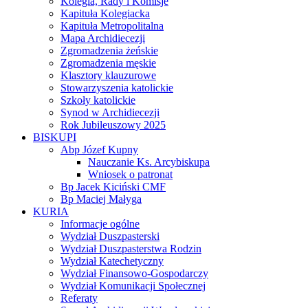
Kolegia, Rady i Komisje
Kapituła Kolegiacka
Kapituła Metropolitalna
Mapa Archidiecezji
Zgromadzenia żeńskie
Zgromadzenia męskie
Klasztory klauzurowe
Stowarzyszenia katolickie
Szkoły katolickie
Synod w Archidiecezji
Rok Jubileuszowy 2025
BISKUPI
Abp Józef Kupny
Nauczanie Ks. Arcybiskupa
Wniosek o patronat
Bp Jacek Kiciński CMF
Bp Maciej Małyga
KURIA
Informacje ogólne
Wydział Duszpasterski
Wydział Duszpasterstwa Rodzin
Wydział Katechetyczny
Wydział Finansowo-Gospodarczy
Wydział Komunikacji Społecznej
Referaty