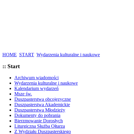
HOME
START
Wydarzenia kulturalne i naukowe
:: Start
Archiwum wiadomości
Wydarzenia kulturalne i naukowe
Kalendarium wydarzeń
Msze św.
Duszpasterstwa obcojęzyczne
Duszpasterstwa Akademickie
Duszpasterstwa Młodzieży
Dokumenty do pobrania
Bierzmowanie Dorosłych
Liturgiczna Służba Ołtarza
Z Wydziału Duszpasterskiego