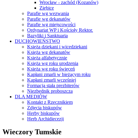
Wrocław - zachód (Kozanów)
Ziębice
Parafie wg wezwania
Parafie wg dekanatów
Parafie wg miejscowości
Ordynariat WP i Kościoły Rektor.
Bazyliki i Sanktuaria
DUCHOWIEŃSTWO
Księża dziekani i wicedziekani
Księża wg dekanatów
Księża alfabetycznie
Księża wg roku urodzenia
Księża wg roku święceń
Kapłani zmarli w bieżącym roku
Kapłani zmarli wcześniej
Formacja stała prezbiterów
Niezbędnik proboszcza
DLA MEDIÓW
Kontakt z Rzecznikiem
Zdjęcia biskupów
Herby biskupów
Herb Archidiecezji
Wieczory Tumskie