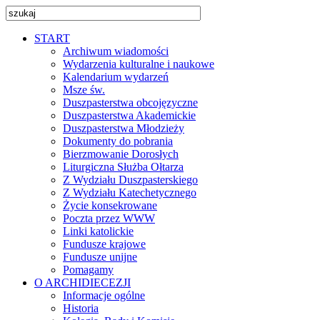
START
Archiwum wiadomości
Wydarzenia kulturalne i naukowe
Kalendarium wydarzeń
Msze św.
Duszpasterstwa obcojęzyczne
Duszpasterstwa Akademickie
Duszpasterstwa Młodzieży
Dokumenty do pobrania
Bierzmowanie Dorosłych
Liturgiczna Służba Ołtarza
Z Wydziału Duszpasterskiego
Z Wydziału Katechetycznego
Życie konsekrowane
Poczta przez WWW
Linki katolickie
Fundusze krajowe
Fundusze unijne
Pomagamy
O ARCHIDIECEZJI
Informacje ogólne
Historia