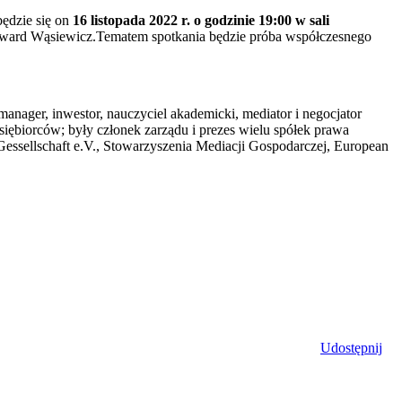
ędzie się on
16 listopada 2022 r. o godzinie 19:00 w sali
dward Wąsiewicz.Tematem spotkania będzie próba współczesnego
manager, inwestor, nauczyciel akademicki, mediator i negocjator
iębiorców; były członek zarządu i prezes wielu spółek prawa
Gessellschaft e.V., Stowarzyszenia Mediacji Gospodarczej, European
Udostępnij