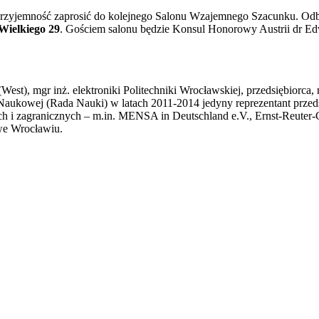
zyjemność zaprosić do kolejnego Salonu Wzajemnego Szacunku. Odb
 Wielkiego 29
. Gościem salonu będzie Konsul Honorowy Austrii dr E
est), mgr inż. elektroniki Politechniki Wrocławskiej, przedsiębiorca, 
 Naukowej (Rada Nauki) w latach 2011-2014 jedyny reprezentant przeds
ich i zagranicznych – m.in. MENSA in Deutschland e.V., Ernst-Reuter-
we Wrocławiu.