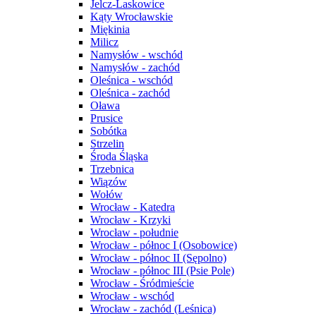
Jelcz-Laskowice
Kąty Wrocławskie
Miękinia
Milicz
Namysłów - wschód
Namysłów - zachód
Oleśnica - wschód
Oleśnica - zachód
Oława
Prusice
Sobótka
Strzelin
Środa Śląska
Trzebnica
Wiązów
Wołów
Wrocław - Katedra
Wrocław - Krzyki
Wrocław - południe
Wrocław - północ I (Osobowice)
Wrocław - północ II (Sępolno)
Wrocław - północ III (Psie Pole)
Wrocław - Śródmieście
Wrocław - wschód
Wrocław - zachód (Leśnica)