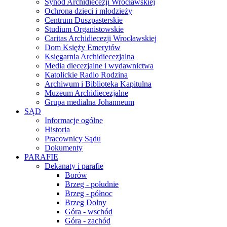
Synod Archidiecezji Wrocławskiej
Ochrona dzieci i młodzieży
Centrum Duszpasterskie
Studium Organistowskie
Caritas Archidiecezji Wrocławskiej
Dom Księży Emerytów
Księgarnia Archidiecezjalna
Media diecezjalne i wydawnictwa
Katolickie Radio Rodzina
Archiwum i Biblioteka Kapitulna
Muzeum Archidiecezjalne
Grupa medialna Johanneum
SĄD
Informacje ogólne
Historia
Pracownicy Sądu
Dokumenty
PARAFIE
Dekanaty i parafie
Borów
Brzeg - południe
Brzeg - północ
Brzeg Dolny
Góra - wschód
Góra - zachód