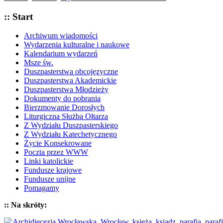
:: Start
Archiwum wiadomości
Wydarzenia kulturalne i naukowe
Kalendarium wydarzeń
Msze św.
Duszpasterstwa obcojęzyczne
Duszpasterstwa Akademickie
Duszpasterstwa Młodzieży
Dokumenty do pobrania
Bierzmowanie Dorosłych
Liturgiczna Służba Ołtarza
Z Wydziału Duszpasterskiego
Z Wydziału Katechetycznego
Życie Konsekrowane
Poczta przez WWW
Linki katolickie
Fundusze krajowe
Fundusze unijne
Pomagamy
:: Na skróty: