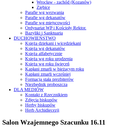
Wrocław - zachód (Kozanów)
Ziębice
Parafie wg wezwania
Parafie wg dekanatów
Parafie wg miejscowości
Ordynariat WP i Kościoły Rektor.
Bazyliki i Sanktuaria
DUCHOWIEŃSTWO
Księża dziekani i wicedziekani
Księża wg dekanatów
Księża alfabetycznie
Księża wg roku urodzenia
Księża wg roku święceń
Kapłani zmarli w bieżącym roku
Kapłani zmarli wcześniej
Formacja stała prezbiterów
Niezbędnik proboszcza
DLA MEDIÓW
Kontakt z Rzecznikiem
Zdjęcia biskupów
Herby biskupów
Herb Archidiecezji
Salon Wzajemnego Szacunku 16.11