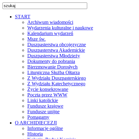
START
Archiwum wiadomości
Wydarzenia kulturalne i naukowe
Kalendarium wydarzeń
Msze św.
Duszpasterstwa obcojęzyczne
Duszpasterstwa Akademickie
Duszpasterstwa Młodzieży
Dokumenty do pobrania
Bierzmowanie Dorosłych
Liturgiczna Służba Ołtarza
Z Wydziału Duszpasterskiego
Z Wydziału Katechetycznego
Życie konsekrowane
Poczta przez WWW
Linki katolickie
Fundusze krajowe
Fundusze unijne
Pomagamy
O ARCHIDIECEZJI
Informacje ogólne
Historia