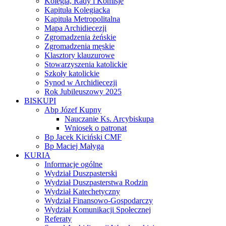
Kolegia, Rady i Komisje
Kapituła Kolegiacka
Kapituła Metropolitalna
Mapa Archidiecezji
Zgromadzenia żeńskie
Zgromadzenia męskie
Klasztory klauzurowe
Stowarzyszenia katolickie
Szkoły katolickie
Synod w Archidiecezji
Rok Jubileuszowy 2025
BISKUPI
Abp Józef Kupny
Nauczanie Ks. Arcybiskupa
Wniosek o patronat
Bp Jacek Kiciński CMF
Bp Maciej Małyga
KURIA
Informacje ogólne
Wydział Duszpasterski
Wydział Duszpasterstwa Rodzin
Wydział Katechetyczny
Wydział Finansowo-Gospodarczy
Wydział Komunikacji Społecznej
Referaty