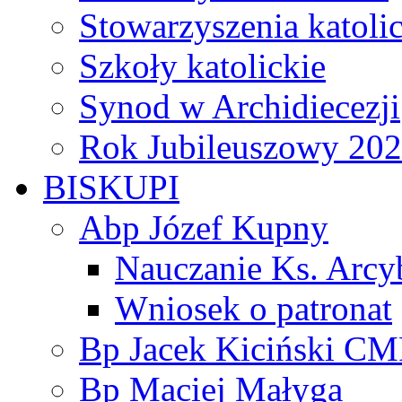
Stowarzyszenia katoli
Szkoły katolickie
Synod w Archidiecezji
Rok Jubileuszowy 20
BISKUPI
Abp Józef Kupny
Nauczanie Ks. Arcy
Wniosek o patronat
Bp Jacek Kiciński CM
Bp Maciej Małyga