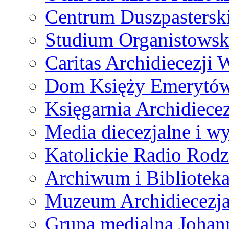
Centrum Duszpastersk
Studium Organistowsk
Caritas Archidiecezji 
Dom Księży Emerytó
Księgarnia Archidiecez
Media diecezjalne i 
Katolickie Radio Rodz
Archiwum i Biblioteka
Muzeum Archidiecezja
Grupa medialna Joha