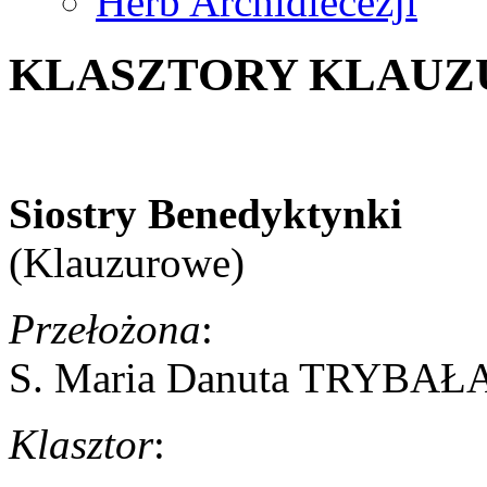
Herb Archidiecezji
KLASZTORY KLAU
Siostry Benedyktynki
(Klauzurowe)
Przełożona
:
S. Maria Danuta TRYBAŁ
Klasztor
: