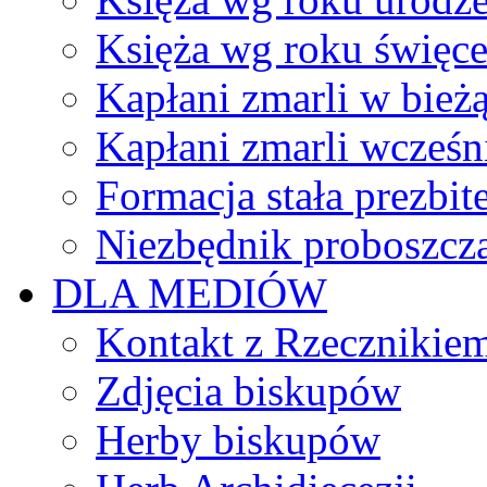
Księża wg roku święc
Kapłani zmarli w bież
Kapłani zmarli wcześn
Formacja stała prezbit
Niezbędnik proboszcz
DLA MEDIÓW
Kontakt z Rzecznikie
Zdjęcia biskupów
Herby biskupów