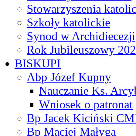
Stowarzyszenia katoli
Szkoły katolickie
Synod w Archidiecezji
Rok Jubileuszowy 20
BISKUPI
Abp Józef Kupny
Nauczanie Ks. Arcy
Wniosek o patronat
Bp Jacek Kiciński CM
Bp Maciej Małyga