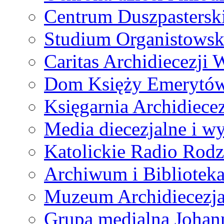
Centrum Duszpastersk
Studium Organistowsk
Caritas Archidiecezji 
Dom Księży Emerytó
Księgarnia Archidiecez
Media diecezjalne i 
Katolickie Radio Rodz
Archiwum i Biblioteka
Muzeum Archidiecezja
Grupa medialna Joha