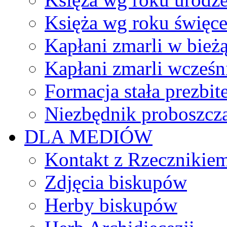
Księża wg roku święc
Kapłani zmarli w bież
Kapłani zmarli wcześn
Formacja stała prezbit
Niezbędnik proboszcz
DLA MEDIÓW
Kontakt z Rzecznikie
Zdjęcia biskupów
Herby biskupów