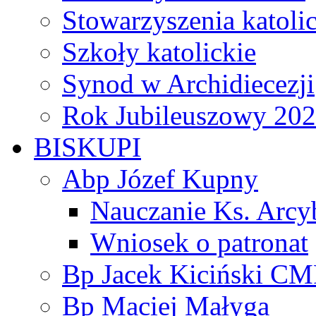
Stowarzyszenia katoli
Szkoły katolickie
Synod w Archidiecezji
Rok Jubileuszowy 20
BISKUPI
Abp Józef Kupny
Nauczanie Ks. Arcy
Wniosek o patronat
Bp Jacek Kiciński CM
Bp Maciej Małyga