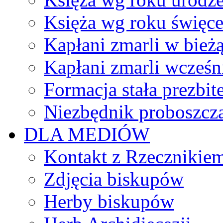
Księża wg roku święc
Kapłani zmarli w bież
Kapłani zmarli wcześn
Formacja stała prezbit
Niezbędnik proboszcz
DLA MEDIÓW
Kontakt z Rzecznikie
Zdjęcia biskupów
Herby biskupów