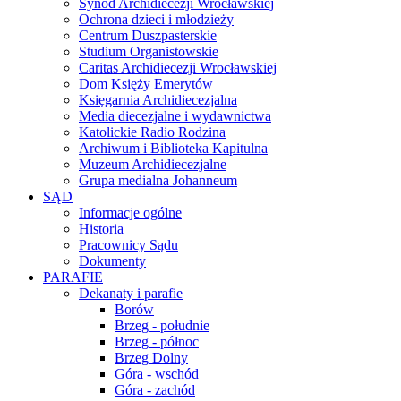
Synod Archidiecezji Wrocławskiej
Ochrona dzieci i młodzieży
Centrum Duszpasterskie
Studium Organistowskie
Caritas Archidiecezji Wrocławskiej
Dom Księży Emerytów
Księgarnia Archidiecezjalna
Media diecezjalne i wydawnictwa
Katolickie Radio Rodzina
Archiwum i Biblioteka Kapitulna
Muzeum Archidiecezjalne
Grupa medialna Johanneum
SĄD
Informacje ogólne
Historia
Pracownicy Sądu
Dokumenty
PARAFIE
Dekanaty i parafie
Borów
Brzeg - południe
Brzeg - północ
Brzeg Dolny
Góra - wschód
Góra - zachód