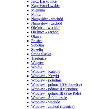
Jelcz-Laskowice
Kąty Wrocławskie
Miękinia
Milicz
Namysłów - wschód
Namysłów - zachód
Oleśnica - wschód
Oleśnica - zachód
Oława
Prusice
Sobótka
Strzelin
Środa Śląska
Trzebnica
Wiązów
Wołów
Wrocław - Katedra
Wrocław - Krzyki
Wrocław - południe
Wrocław - północ I (Osobowice)
Wrocław - północ II (Sępolno)
Wrocław - północ III (Psie Pole)
Wrocław - Śródmieście
Wrocław - wschód
Wrocław - zachód (Leśnica)