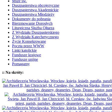
Msze św.
Duszpasterstwa obcojęzyczne
Duszpasterstwa Akademickie
Duszpasterstwa Młodzieży
Dokumenty do pobrania
Bierzmowanie Dorosłych
Liturgiczna Służba Ołtarza
Z Wydziału Duszpasterskiego
Z Wydziału Katechetycznego
Życie Konsekrowane
Poczta przez WWW
Linki katolickie
Fundusze krajowe
Fundusze unijne
Pomagamy
:: Na skróty: