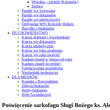
Wrocław - zachód (Kozanów)
Ziębice
Parafie wg wezwania
Parafie wg dekanatów
Parafie wg miejscowości
Ordynariat WP i Kościoły Rektor.
Bazyliki i Sanktuaria
DUCHOWIEŃSTWO
Księża dziekani i wicedziekani
Księża wg dekanatów
Księża alfabetycznie
Księża wg roku urodzenia
Księża wg roku święceń
Kapłani zmarli w bieżącym roku
Kapłani zmarli wcześniej
Formacja stała prezbiterów
Niezbędnik proboszcza
DLA MEDIÓW
Kontakt z Rzecznikiem
Zdjęcia biskupów
Herby biskupów
Herb Archidiecezji
Poświęcenie sarkofagu Sługi Bożego ks. A