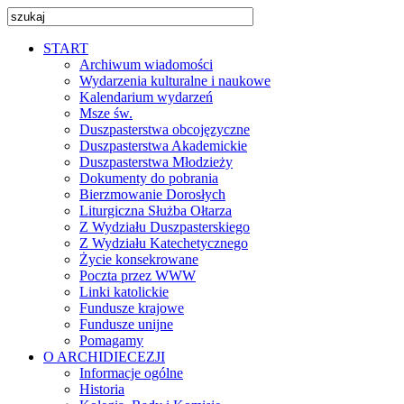
START
Archiwum wiadomości
Wydarzenia kulturalne i naukowe
Kalendarium wydarzeń
Msze św.
Duszpasterstwa obcojęzyczne
Duszpasterstwa Akademickie
Duszpasterstwa Młodzieży
Dokumenty do pobrania
Bierzmowanie Dorosłych
Liturgiczna Służba Ołtarza
Z Wydziału Duszpasterskiego
Z Wydziału Katechetycznego
Życie konsekrowane
Poczta przez WWW
Linki katolickie
Fundusze krajowe
Fundusze unijne
Pomagamy
O ARCHIDIECEZJI
Informacje ogólne
Historia