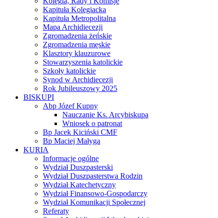
Kolegia, Rady i Komisje
Kapituła Kolegiacka
Kapituła Metropolitalna
Mapa Archidiecezji
Zgromadzenia żeńskie
Zgromadzenia męskie
Klasztory klauzurowe
Stowarzyszenia katolickie
Szkoły katolickie
Synod w Archidiecezji
Rok Jubileuszowy 2025
BISKUPI
Abp Józef Kupny
Nauczanie Ks. Arcybiskupa
Wniosek o patronat
Bp Jacek Kiciński CMF
Bp Maciej Małyga
KURIA
Informacje ogólne
Wydział Duszpasterski
Wydział Duszpasterstwa Rodzin
Wydział Katechetyczny
Wydział Finansowo-Gospodarczy
Wydział Komunikacji Społecznej
Referaty