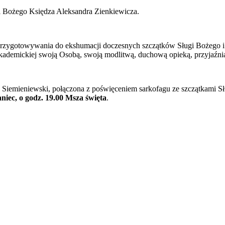
i Bożego Księdza Aleksandra Zienkiewicza.
zygotowywania do ekshumacji doczesnych szczątków Sługi Bożego i p
akademickiej swoją Osobą, swoją modlitwą, duchową opieką, przyjaźnią
 Siemieniewski, połączona z poświęceniem sarkofagu ze szczątkami Słu
aniec, o godz. 19.00 Msza święta
.