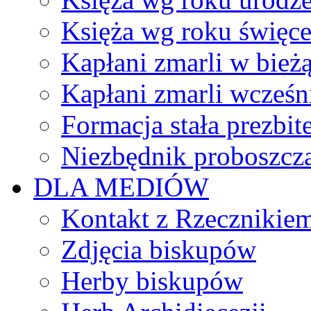
Księża wg roku święc
Kapłani zmarli w bież
Kapłani zmarli wcześn
Formacja stała prezbit
Niezbędnik proboszcz
DLA MEDIÓW
Kontakt z Rzecznikie
Zdjęcia biskupów
Herby biskupów