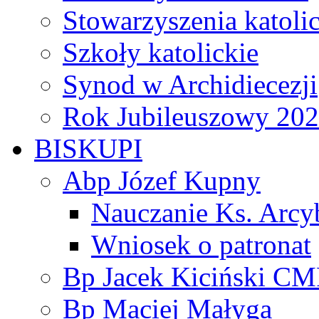
Stowarzyszenia katoli
Szkoły katolickie
Synod w Archidiecezji
Rok Jubileuszowy 20
BISKUPI
Abp Józef Kupny
Nauczanie Ks. Arcy
Wniosek o patronat
Bp Jacek Kiciński CM
Bp Maciej Małyga