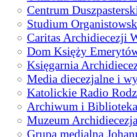
Centrum Duszpastersk
Studium Organistowsk
Caritas Archidiecezji 
Dom Księży Emerytó
Księgarnia Archidiecez
Media diecezjalne i 
Katolickie Radio Rodz
Archiwum i Biblioteka
Muzeum Archidiecezja
Grupa medialna Joha