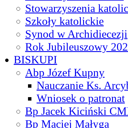
Stowarzyszenia katoli
Szkoły katolickie
Synod w Archidiecezji
Rok Jubileuszowy 20
BISKUPI
Abp Józef Kupny
Nauczanie Ks. Arcy
Wniosek o patronat
Bp Jacek Kiciński CM
Bp Maciej Małyga