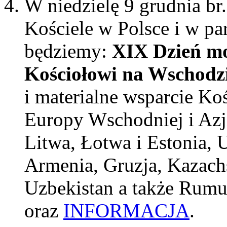
W niedzielę 9 grudnia br.
Kościele w Polsce i w pa
będziemy:
XIX Dzień mo
Kościołowi na Wschodz
i materialne wsparcie Ko
Europy Wschodniej i Azji
Litwa, Łotwa i Estonia, 
Armenia, Gruzja, Kazachs
Uzbekistan a także Rumun
oraz
INFORMACJA
.