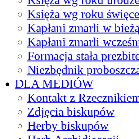
Księża wg roku święc
Kapłani zmarli w bież
Kapłani zmarli wcześn
Formacja stała prezbit
Niezbędnik proboszcz
DLA MEDIÓW
Kontakt z Rzecznikie
Zdjęcia biskupów
Herby biskupów