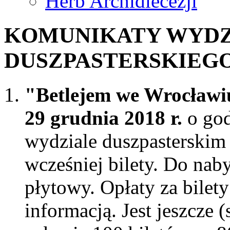
Herb Archidiecezji
KOMUNIKATY WYDZ
DUSZPASTERSKIEGO - 
"Betlejem we Wrocławi
29 grudnia 2018 r.
o god
wydziale duszpasterski
wcześniej bilety. Do nab
płytowy. Opłaty za bilety
informacją. Jest jeszcze 