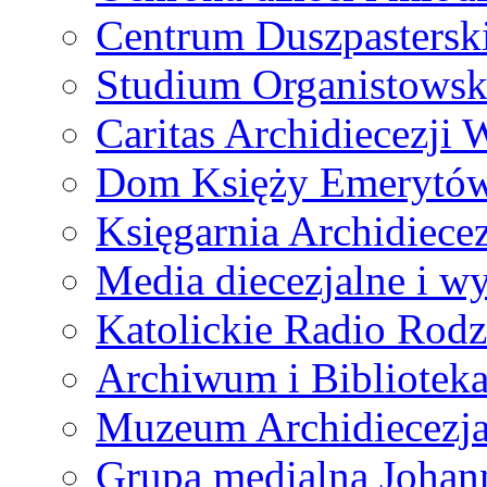
Centrum Duszpastersk
Studium Organistowsk
Caritas Archidiecezji 
Dom Księży Emerytó
Księgarnia Archidiecez
Media diecezjalne i 
Katolickie Radio Rodz
Archiwum i Biblioteka
Muzeum Archidiecezja
Grupa medialna Joha