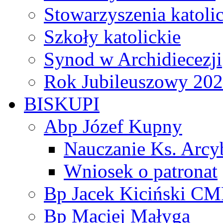
Stowarzyszenia katoli
Szkoły katolickie
Synod w Archidiecezji
Rok Jubileuszowy 20
BISKUPI
Abp Józef Kupny
Nauczanie Ks. Arcy
Wniosek o patronat
Bp Jacek Kiciński CM
Bp Maciej Małyga