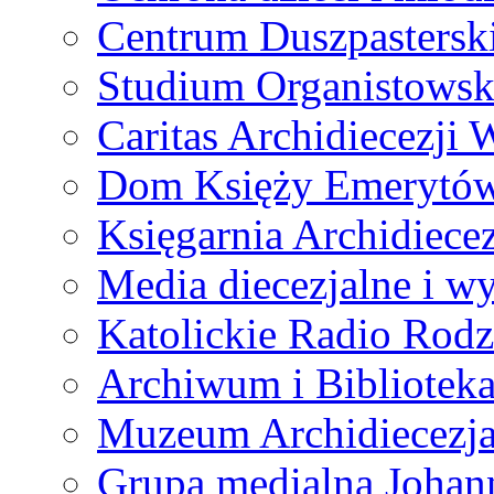
Centrum Duszpastersk
Studium Organistowsk
Caritas Archidiecezji 
Dom Księży Emerytó
Księgarnia Archidiecez
Media diecezjalne i 
Katolickie Radio Rodz
Archiwum i Biblioteka
Muzeum Archidiecezja
Grupa medialna Joha