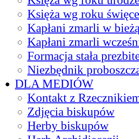
Księża wg roku święc
Kapłani zmarli w bież
Kapłani zmarli wcześn
Formacja stała prezbit
Niezbędnik proboszcz
DLA MEDIÓW
Kontakt z Rzecznikie
Zdjęcia biskupów
Herby biskupów