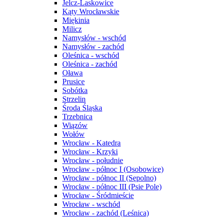
Jelcz-Laskowice
Kąty Wrocławskie
Miękinia
Milicz
Namysłów - wschód
Namysłów - zachód
Oleśnica - wschód
Oleśnica - zachód
Oława
Prusice
Sobótka
Strzelin
Środa Śląska
Trzebnica
Wiązów
Wołów
Wrocław - Katedra
Wrocław - Krzyki
Wrocław - południe
Wrocław - północ I (Osobowice)
Wrocław - północ II (Sępolno)
Wrocław - północ III (Psie Pole)
Wrocław - Śródmieście
Wrocław - wschód
Wrocław - zachód (Leśnica)