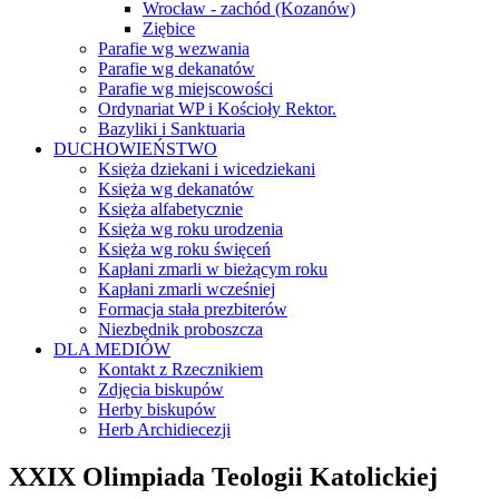
Wrocław - zachód (Kozanów)
Ziębice
Parafie wg wezwania
Parafie wg dekanatów
Parafie wg miejscowości
Ordynariat WP i Kościoły Rektor.
Bazyliki i Sanktuaria
DUCHOWIEŃSTWO
Księża dziekani i wicedziekani
Księża wg dekanatów
Księża alfabetycznie
Księża wg roku urodzenia
Księża wg roku święceń
Kapłani zmarli w bieżącym roku
Kapłani zmarli wcześniej
Formacja stała prezbiterów
Niezbędnik proboszcza
DLA MEDIÓW
Kontakt z Rzecznikiem
Zdjęcia biskupów
Herby biskupów
Herb Archidiecezji
XXIX Olimpiada Teologii Katolickiej