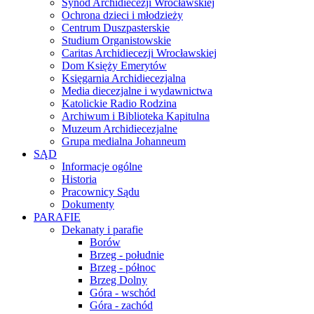
Synod Archidiecezji Wrocławskiej
Ochrona dzieci i młodzieży
Centrum Duszpasterskie
Studium Organistowskie
Caritas Archidiecezji Wrocławskiej
Dom Księży Emerytów
Księgarnia Archidiecezjalna
Media diecezjalne i wydawnictwa
Katolickie Radio Rodzina
Archiwum i Biblioteka Kapitulna
Muzeum Archidiecezjalne
Grupa medialna Johanneum
SĄD
Informacje ogólne
Historia
Pracownicy Sądu
Dokumenty
PARAFIE
Dekanaty i parafie
Borów
Brzeg - południe
Brzeg - północ
Brzeg Dolny
Góra - wschód
Góra - zachód