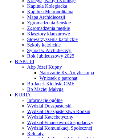
Kolegia, Rady i Komisje
Kapituła Kolegiacka
Kapituła Metropolitalna
Mapa Archidiecezji
Zgromadzenia żeńskie
Zgromadzenia męskie
Klasztory klauzurowe
Stowarzyszenia katolickie
Szkoły katolickie
Synod w Archidiecezji
Rok Jubileuszowy 2025
BISKUPI
Abp Józef Kupny
Nauczanie Ks. Arcybiskupa
Wniosek o patronat
Bp Jacek Kiciński CMF
Bp Maciej Małyga
KURIA
Informacje ogólne
Wydział Duszpasterski
Wydział Duszpasterstwa Rodzin
Wydział Katechetyczny
Wydział Finansowo-Gospodarczy
Wydział Komunikacji Społecznej
Referaty