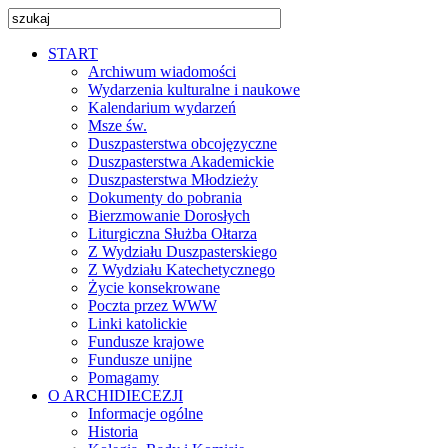
START
Archiwum wiadomości
Wydarzenia kulturalne i naukowe
Kalendarium wydarzeń
Msze św.
Duszpasterstwa obcojęzyczne
Duszpasterstwa Akademickie
Duszpasterstwa Młodzieży
Dokumenty do pobrania
Bierzmowanie Dorosłych
Liturgiczna Służba Ołtarza
Z Wydziału Duszpasterskiego
Z Wydziału Katechetycznego
Życie konsekrowane
Poczta przez WWW
Linki katolickie
Fundusze krajowe
Fundusze unijne
Pomagamy
O ARCHIDIECEZJI
Informacje ogólne
Historia