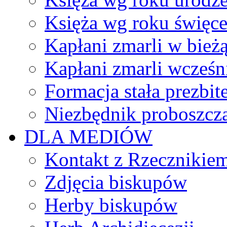
Księża wg roku święc
Kapłani zmarli w bież
Kapłani zmarli wcześn
Formacja stała prezbit
Niezbędnik proboszcz
DLA MEDIÓW
Kontakt z Rzecznikie
Zdjęcia biskupów
Herby biskupów