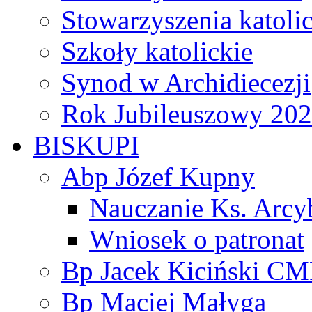
Stowarzyszenia katoli
Szkoły katolickie
Synod w Archidiecezji
Rok Jubileuszowy 20
BISKUPI
Abp Józef Kupny
Nauczanie Ks. Arcy
Wniosek o patronat
Bp Jacek Kiciński CM
Bp Maciej Małyga