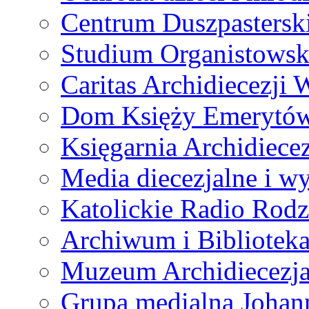
Centrum Duszpastersk
Studium Organistowsk
Caritas Archidiecezji 
Dom Księży Emerytó
Księgarnia Archidiecez
Media diecezjalne i 
Katolickie Radio Rodz
Archiwum i Biblioteka
Muzeum Archidiecezja
Grupa medialna Joha