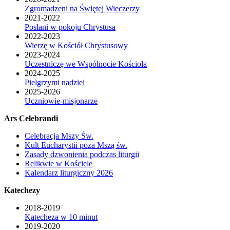
Zgromadzeni na Świętej Wieczerzy
2021-2022
Posłani w pokoju Chrystusa
2022-2023
Wierzę w Kościół Chrystusowy
2023-2024
Uczestniczę we Wspólnocie Kościoła
2024-2025
Pielgrzymi nadziei
2025-2026
Uczniowie-misjonarze
Ars Celebrandi
Celebracja Mszy Św.
Kult Eucharystii poza Mszą św.
Zasady dzwonienia podczas liturgii
Relikwie w Kościele
Kalendarz liturgiczny 2026
Katechezy
2018-2019
Katecheza w 10 minut
2019-2020