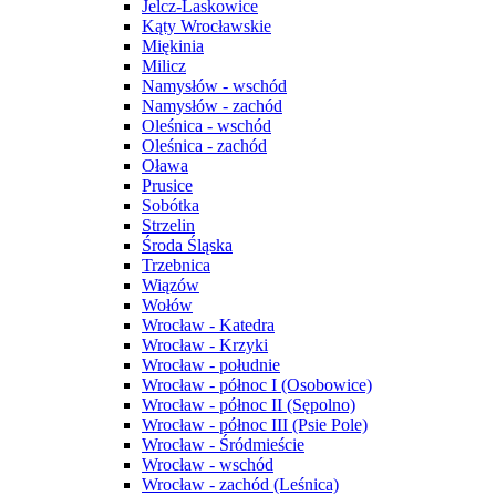
Jelcz-Laskowice
Kąty Wrocławskie
Miękinia
Milicz
Namysłów - wschód
Namysłów - zachód
Oleśnica - wschód
Oleśnica - zachód
Oława
Prusice
Sobótka
Strzelin
Środa Śląska
Trzebnica
Wiązów
Wołów
Wrocław - Katedra
Wrocław - Krzyki
Wrocław - południe
Wrocław - północ I (Osobowice)
Wrocław - północ II (Sępolno)
Wrocław - północ III (Psie Pole)
Wrocław - Śródmieście
Wrocław - wschód
Wrocław - zachód (Leśnica)