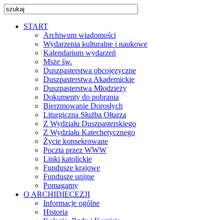
START
Archiwum wiadomości
Wydarzenia kulturalne i naukowe
Kalendarium wydarzeń
Msze św.
Duszpasterstwa obcojęzyczne
Duszpasterstwa Akademickie
Duszpasterstwa Młodzieży
Dokumenty do pobrania
Bierzmowanie Dorosłych
Liturgiczna Służba Ołtarza
Z Wydziału Duszpasterskiego
Z Wydziału Katechetycznego
Życie konsekrowane
Poczta przez WWW
Linki katolickie
Fundusze krajowe
Fundusze unijne
Pomagamy
O ARCHIDIECEZJI
Informacje ogólne
Historia