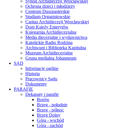
Synod Archidiecezji Wrocławskiej
Ochrona dzieci i młodzieży
Centrum Duszpasterskie
Studium Organistowskie
Caritas Archidiecezji Wrocławskiej
Dom Księży Emerytów
Księgarnia Archidiecezjalna
Media diecezjalne i wydawnictwa
Katolickie Radio Rodzina
Archiwum i Biblioteka Kapitulna
Muzeum Archidiecezjalne
Grupa medialna Johanneum
SĄD
Informacje ogólne
Historia
Pracownicy Sądu
Dokumenty
PARAFIE
Dekanaty i parafie
Borów
Brzeg - południe
Brzeg - północ
Brzeg Dolny
Góra - wschód
Góra - zachód