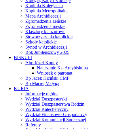
Kolegia, Rady i Komisje
Kapituła Kolegiacka
Kapituła Metropolitalna
Mapa Archidiecezji
Zgromadzenia żeńskie
Zgromadzenia męskie
Klasztory klauzurowe
Stowarzyszenia katolickie
Szkoły katolickie
Synod w Archidiecezji
Rok Jubileuszowy 2025
BISKUPI
Abp Józef Kupny
Nauczanie Ks. Arcybiskupa
Wniosek o patronat
Bp Jacek Kiciński CMF
Bp Maciej Małyga
KURIA
Informacje ogólne
Wydział Duszpasterski
Wydział Duszpasterstwa Rodzin
Wydział Katechetyczny
Wydział Finansowo-Gospodarczy
Wydział Komunikacji Społecznej
Referaty