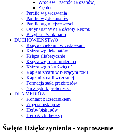
Wrocław - zachód (Kozanów)
Ziębice
Parafie wg wezwania
Parafie wg dekanatów
Parafie wg miejscowości
Ordynariat WP i Kościoły Rektor.
Bazyliki i Sanktuaria
DUCHOWIEŃSTWO
Księża dziekani i wicedziekani
Księża wg dekanatów
Księża alfabetycznie
Księża wg roku urodzenia
Księża wg roku święceń
Kapłani zmarli w bieżącym roku
Kapłani zmarli wcześniej
Formacja stała prezbiterów
Niezbędnik proboszcza
DLA MEDIÓW
Kontakt z Rzecznikiem
Zdjęcia biskupów
Herby biskupów
Herb Archidiecezji
Święto Dziękczynienia - zaproszenie