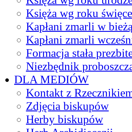
Księża wg roku święc
Kapłani zmarli w bież
Kapłani zmarli wcześn
Formacja stała prezbit
Niezbędnik proboszcz
DLA MEDIÓW
Kontakt z Rzecznikie
Zdjęcia biskupów
Herby biskupów