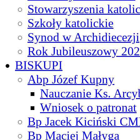
Stowarzyszenia katoli
Szkoły katolickie
Synod w Archidiecezji
Rok Jubileuszowy 20
BISKUPI
Abp Józef Kupny
Nauczanie Ks. Arcy
Wniosek o patronat
Bp Jacek Kiciński CM
Bp Maciej Małyga