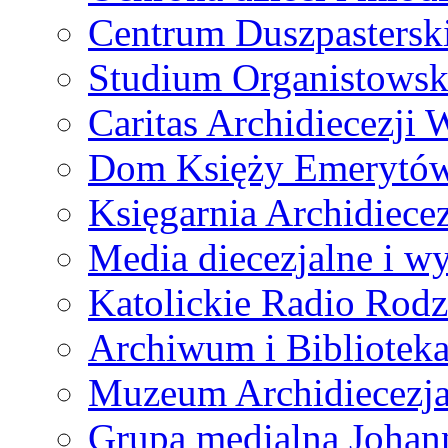
Centrum Duszpastersk
Studium Organistowsk
Caritas Archidiecezji 
Dom Księży Emerytó
Księgarnia Archidiecez
Media diecezjalne i 
Katolickie Radio Rodz
Archiwum i Biblioteka
Muzeum Archidiecezja
Grupa medialna Joha