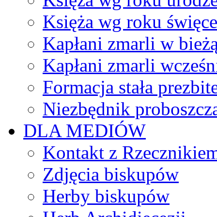
Księża wg roku święc
Kapłani zmarli w bież
Kapłani zmarli wcześn
Formacja stała prezbit
Niezbędnik proboszcz
DLA MEDIÓW
Kontakt z Rzecznikie
Zdjęcia biskupów
Herby biskupów