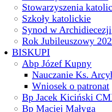
Stowarzyszenia katoli
Szkoły katolickie
Synod w Archidiecezji
Rok Jubileuszowy 20
BISKUPI
Abp Józef Kupny
Nauczanie Ks. Arcy
Wniosek o patronat
Bp Jacek Kiciński CM
Bp Maciej Małyga