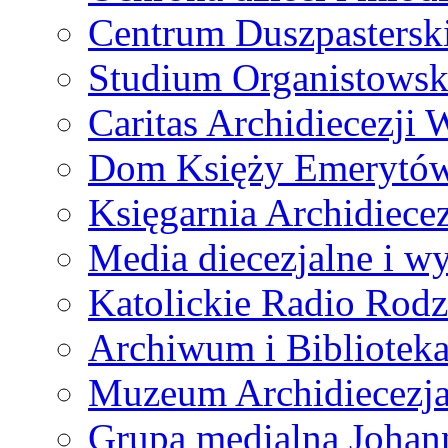
Centrum Duszpastersk
Studium Organistowsk
Caritas Archidiecezji 
Dom Księży Emerytó
Księgarnia Archidiecez
Media diecezjalne i 
Katolickie Radio Rodz
Archiwum i Biblioteka
Muzeum Archidiecezja
Grupa medialna Joha