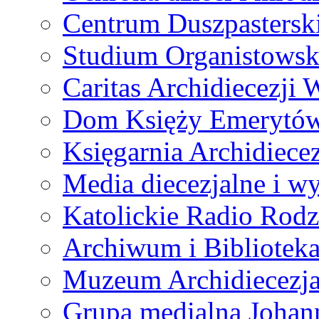
Centrum Duszpastersk
Studium Organistowsk
Caritas Archidiecezji 
Dom Księży Emerytó
Księgarnia Archidiecez
Media diecezjalne i 
Katolickie Radio Rodz
Archiwum i Biblioteka
Muzeum Archidiecezja
Grupa medialna Joha