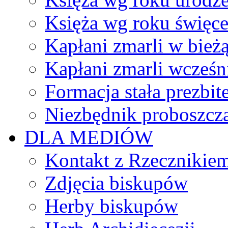
Księża wg roku święc
Kapłani zmarli w bież
Kapłani zmarli wcześn
Formacja stała prezbit
Niezbędnik proboszcz
DLA MEDIÓW
Kontakt z Rzecznikie
Zdjęcia biskupów
Herby biskupów