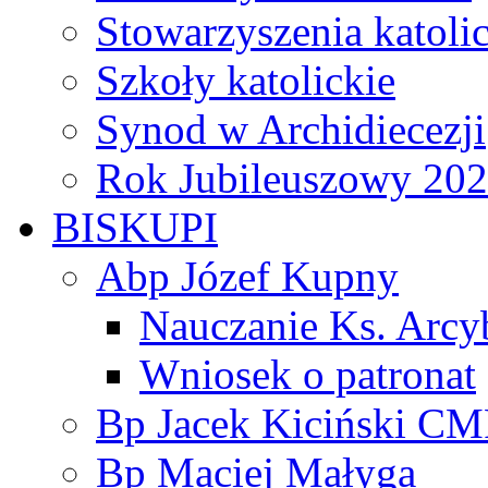
Stowarzyszenia katoli
Szkoły katolickie
Synod w Archidiecezji
Rok Jubileuszowy 20
BISKUPI
Abp Józef Kupny
Nauczanie Ks. Arcy
Wniosek o patronat
Bp Jacek Kiciński CM
Bp Maciej Małyga