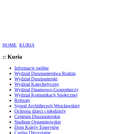
HOME
KURIA
:: Kuria
Informacje ogólne
Wydział Duszpasterstwa Rodzin
Wydział Duszpasterski
Wydział Katechetyczny
Wydział Finansowo-Gospodarczy
Wydział Komunikacji Społecznej
Referaty
Synod Archidiecezji Wrocławskiej
Ochrona dzieci i młodzieży
Centrum Duszpasterskie
Studium Organistowskie
Dom Księży Emerytów
Caritas Diecezjalne