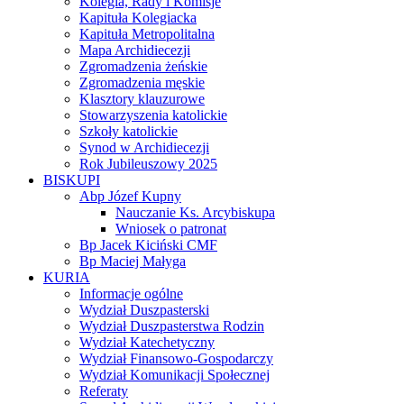
Kolegia, Rady i Komisje
Kapituła Kolegiacka
Kapituła Metropolitalna
Mapa Archidiecezji
Zgromadzenia żeńskie
Zgromadzenia męskie
Klasztory klauzurowe
Stowarzyszenia katolickie
Szkoły katolickie
Synod w Archidiecezji
Rok Jubileuszowy 2025
BISKUPI
Abp Józef Kupny
Nauczanie Ks. Arcybiskupa
Wniosek o patronat
Bp Jacek Kiciński CMF
Bp Maciej Małyga
KURIA
Informacje ogólne
Wydział Duszpasterski
Wydział Duszpasterstwa Rodzin
Wydział Katechetyczny
Wydział Finansowo-Gospodarczy
Wydział Komunikacji Społecznej
Referaty