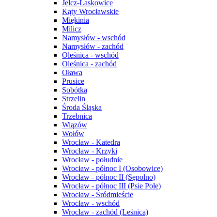
Jelcz-Laskowice
Kąty Wrocławskie
Miękinia
Milicz
Namysłów - wschód
Namysłów - zachód
Oleśnica - wschód
Oleśnica - zachód
Oława
Prusice
Sobótka
Strzelin
Środa Śląska
Trzebnica
Wiązów
Wołów
Wrocław - Katedra
Wrocław - Krzyki
Wrocław - południe
Wrocław - północ I (Osobowice)
Wrocław - północ II (Sępolno)
Wrocław - północ III (Psie Pole)
Wrocław - Śródmieście
Wrocław - wschód
Wrocław - zachód (Leśnica)