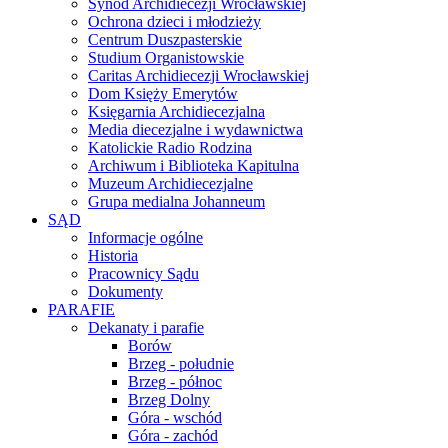
Synod Archidiecezji Wrocławskiej
Ochrona dzieci i młodzieży
Centrum Duszpasterskie
Studium Organistowskie
Caritas Archidiecezji Wrocławskiej
Dom Księży Emerytów
Księgarnia Archidiecezjalna
Media diecezjalne i wydawnictwa
Katolickie Radio Rodzina
Archiwum i Biblioteka Kapitulna
Muzeum Archidiecezjalne
Grupa medialna Johanneum
SĄD
Informacje ogólne
Historia
Pracownicy Sądu
Dokumenty
PARAFIE
Dekanaty i parafie
Borów
Brzeg - południe
Brzeg - północ
Brzeg Dolny
Góra - wschód
Góra - zachód