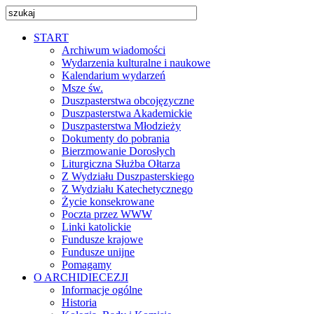
START
Archiwum wiadomości
Wydarzenia kulturalne i naukowe
Kalendarium wydarzeń
Msze św.
Duszpasterstwa obcojęzyczne
Duszpasterstwa Akademickie
Duszpasterstwa Młodzieży
Dokumenty do pobrania
Bierzmowanie Dorosłych
Liturgiczna Służba Ołtarza
Z Wydziału Duszpasterskiego
Z Wydziału Katechetycznego
Życie konsekrowane
Poczta przez WWW
Linki katolickie
Fundusze krajowe
Fundusze unijne
Pomagamy
O ARCHIDIECEZJI
Informacje ogólne
Historia