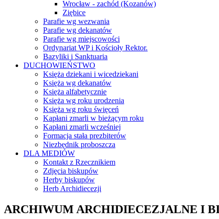
Wrocław - zachód (Kozanów)
Ziębice
Parafie wg wezwania
Parafie wg dekanatów
Parafie wg miejscowości
Ordynariat WP i Kościoły Rektor.
Bazyliki i Sanktuaria
DUCHOWIEŃSTWO
Księża dziekani i wicedziekani
Księża wg dekanatów
Księża alfabetycznie
Księża wg roku urodzenia
Księża wg roku święceń
Kapłani zmarli w bieżącym roku
Kapłani zmarli wcześniej
Formacja stała prezbiterów
Niezbędnik proboszcza
DLA MEDIÓW
Kontakt z Rzecznikiem
Zdjęcia biskupów
Herby biskupów
Herb Archidiecezji
ARCHIWUM ARCHIDIECEZJALNE I B