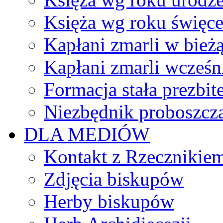
Księża wg roku święc
Kapłani zmarli w bież
Kapłani zmarli wcześn
Formacja stała prezbit
Niezbędnik proboszcz
DLA MEDIÓW
Kontakt z Rzecznikie
Zdjęcia biskupów
Herby biskupów