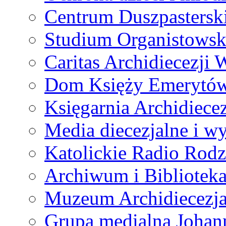
Centrum Duszpastersk
Studium Organistowsk
Caritas Archidiecezji 
Dom Księży Emerytó
Księgarnia Archidiecez
Media diecezjalne i 
Katolickie Radio Rodz
Archiwum i Biblioteka
Muzeum Archidiecezja
Grupa medialna Joha