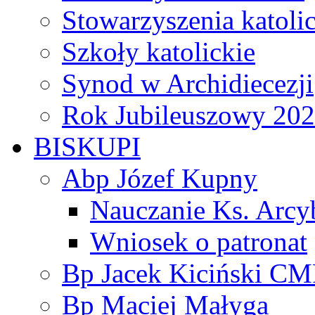
Stowarzyszenia katoli
Szkoły katolickie
Synod w Archidiecezji
Rok Jubileuszowy 20
BISKUPI
Abp Józef Kupny
Nauczanie Ks. Arcy
Wniosek o patronat
Bp Jacek Kiciński CM
Bp Maciej Małyga