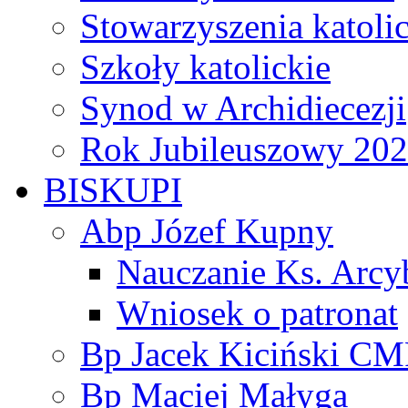
Stowarzyszenia katoli
Szkoły katolickie
Synod w Archidiecezji
Rok Jubileuszowy 20
BISKUPI
Abp Józef Kupny
Nauczanie Ks. Arcy
Wniosek o patronat
Bp Jacek Kiciński CM
Bp Maciej Małyga