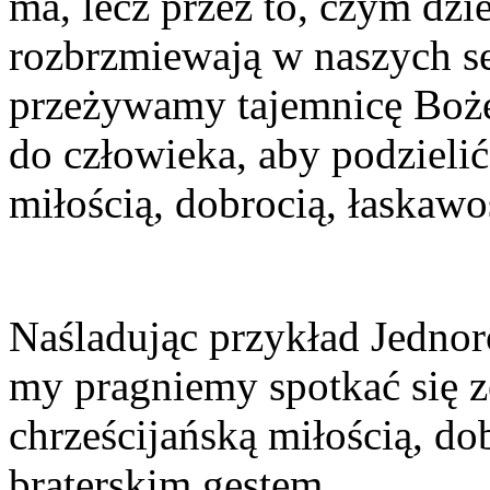
ma, lecz przez to, czym dzie
rozbrzmiewają w naszych se
przeżywamy tajemnicę Boże
do człowieka, aby podzieli
miłością, dobrocią, łaskawo
Naśladując przykład Jedno
my pragniemy spotkać się ze
chrześcijańską miłością, d
braterskim gestem.