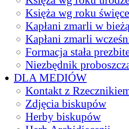
Księża wg roku święc
Kapłani zmarli w bież
Kapłani zmarli wcześn
Formacja stała prezbit
Niezbędnik proboszcz
DLA MEDIÓW
Kontakt z Rzecznikie
Zdjęcia biskupów
Herby biskupów