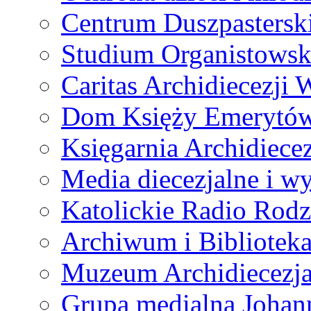
Centrum Duszpastersk
Studium Organistowsk
Caritas Archidiecezji 
Dom Księży Emerytó
Księgarnia Archidiecez
Media diecezjalne i 
Katolickie Radio Rodz
Archiwum i Biblioteka
Muzeum Archidiecezja
Grupa medialna Joha