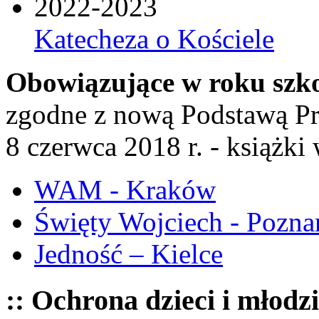
2022-2023
Katecheza o Kościele
Obowiązujące w roku szk
zgodne z nową Podstawą P
8 czerwca 2018 r. - książk
WAM - Kraków
Święty Wojciech - Pozna
Jedność – Kielce
:: Ochrona dzieci i młodz