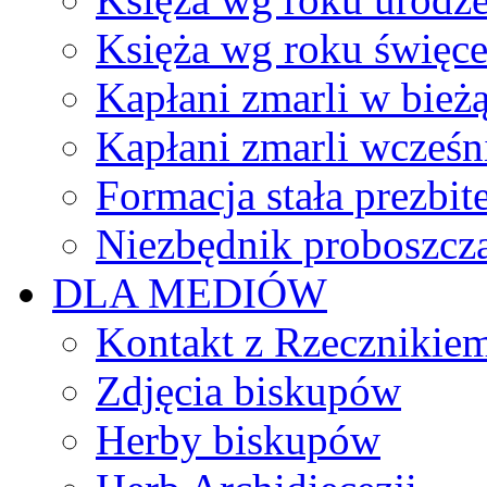
Księża wg roku święc
Kapłani zmarli w bież
Kapłani zmarli wcześn
Formacja stała prezbit
Niezbędnik proboszcz
DLA MEDIÓW
Kontakt z Rzecznikie
Zdjęcia biskupów
Herby biskupów