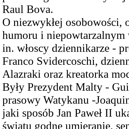
Raul Bova.
O niezwykłej osobowości, o
humoru i niepowtarzalnym
in. włoscy dziennikarze - pr
Franco Svidercoschi, dzien
Alazraki oraz kreatorka mod
Były Prezydent Malty - Gui
prasowy Watykanu -Joaquin
jaki sposób Jan Paweł II uk
światu godne umieranie, sen