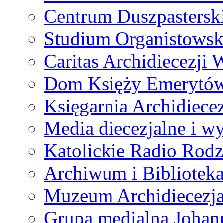
Centrum Duszpastersk
Studium Organistowsk
Caritas Archidiecezji 
Dom Księży Emerytó
Księgarnia Archidiecez
Media diecezjalne i 
Katolickie Radio Rodz
Archiwum i Biblioteka
Muzeum Archidiecezja
Grupa medialna Joha