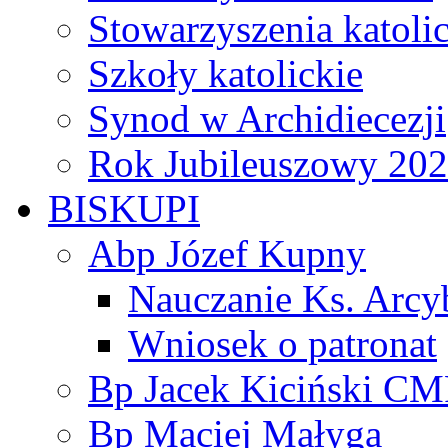
Stowarzyszenia katoli
Szkoły katolickie
Synod w Archidiecezji
Rok Jubileuszowy 20
BISKUPI
Abp Józef Kupny
Nauczanie Ks. Arcy
Wniosek o patronat
Bp Jacek Kiciński CM
Bp Maciej Małyga