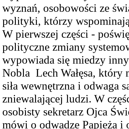
wyznań, osobowości ze świa
polityki, którzy wspominają
W pierwszej części - pośw
polityczne zmiany systemow
wypowiada się miedzy inn
Nobla Lech Wałęsa, który m
siła wewnętrzna i odwaga są
zniewalającej ludzi. W czę
osobisty sekretarz Ojca Św
mówi o odwadze Papieża i o