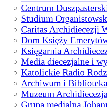
Centrum Duszpastersk
Studium Organistowsk
Caritas Archidiecezji 
Dom Księży Emerytó
Księgarnia Archidiecez
Media diecezjalne i 
Katolickie Radio Rodz
Archiwum i Biblioteka
Muzeum Archidiecezja
Grupa medialna Joha