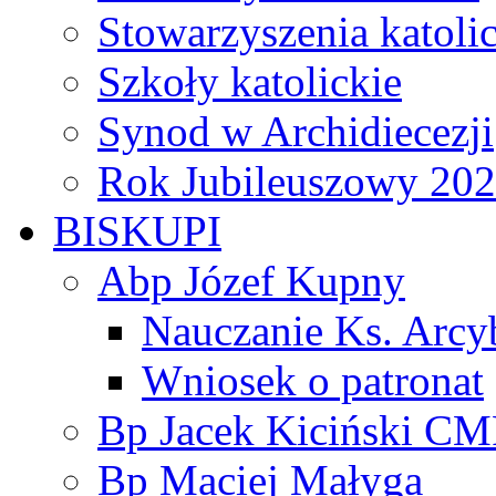
Stowarzyszenia katoli
Szkoły katolickie
Synod w Archidiecezji
Rok Jubileuszowy 20
BISKUPI
Abp Józef Kupny
Nauczanie Ks. Arcy
Wniosek o patronat
Bp Jacek Kiciński CM
Bp Maciej Małyga