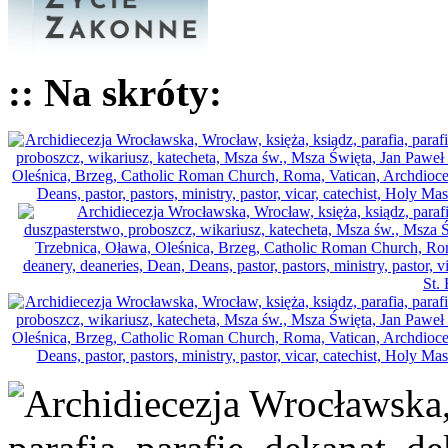
:: Na skróty: