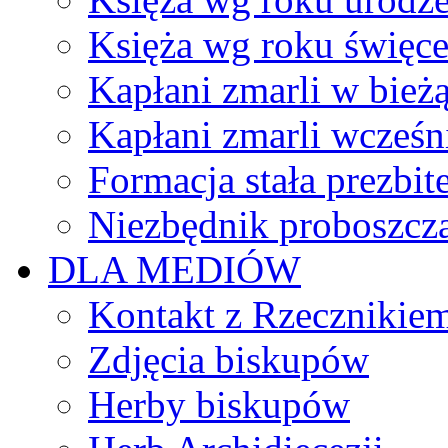
Księża wg roku święc
Kapłani zmarli w bież
Kapłani zmarli wcześn
Formacja stała prezbit
Niezbędnik proboszcz
DLA MEDIÓW
Kontakt z Rzecznikie
Zdjęcia biskupów
Herby biskupów