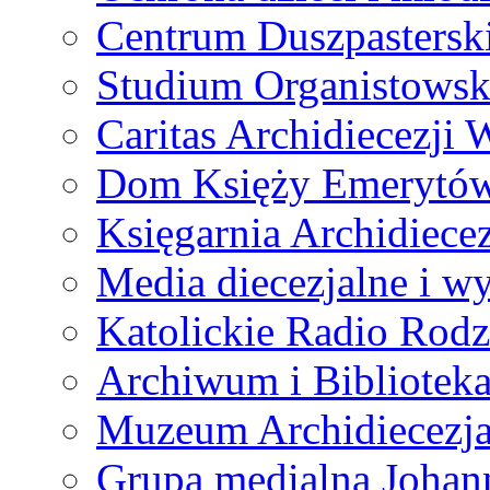
Centrum Duszpastersk
Studium Organistowsk
Caritas Archidiecezji 
Dom Księży Emerytó
Księgarnia Archidiecez
Media diecezjalne i 
Katolickie Radio Rodz
Archiwum i Biblioteka
Muzeum Archidiecezja
Grupa medialna Joha