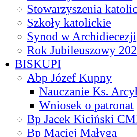
Stowarzyszenia katoli
Szkoły katolickie
Synod w Archidiecezji
Rok Jubileuszowy 20
BISKUPI
Abp Józef Kupny
Nauczanie Ks. Arcy
Wniosek o patronat
Bp Jacek Kiciński CM
Bp Maciej Małyga