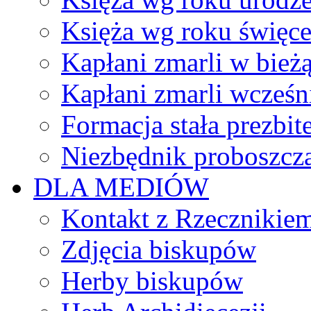
Księża wg roku święc
Kapłani zmarli w bież
Kapłani zmarli wcześn
Formacja stała prezbit
Niezbędnik proboszcz
DLA MEDIÓW
Kontakt z Rzecznikie
Zdjęcia biskupów
Herby biskupów