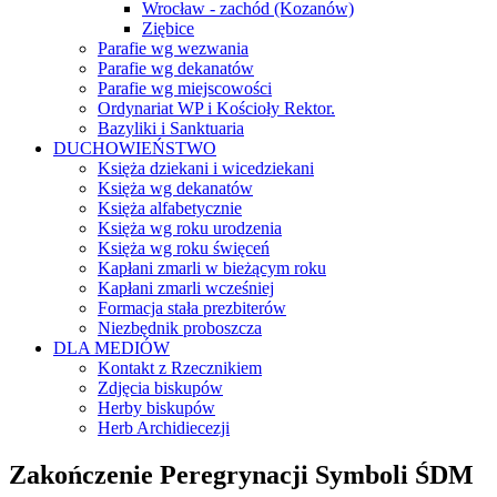
Wrocław - zachód (Kozanów)
Ziębice
Parafie wg wezwania
Parafie wg dekanatów
Parafie wg miejscowości
Ordynariat WP i Kościoły Rektor.
Bazyliki i Sanktuaria
DUCHOWIEŃSTWO
Księża dziekani i wicedziekani
Księża wg dekanatów
Księża alfabetycznie
Księża wg roku urodzenia
Księża wg roku święceń
Kapłani zmarli w bieżącym roku
Kapłani zmarli wcześniej
Formacja stała prezbiterów
Niezbędnik proboszcza
DLA MEDIÓW
Kontakt z Rzecznikiem
Zdjęcia biskupów
Herby biskupów
Herb Archidiecezji
Zakończenie Peregrynacji Symboli ŚDM