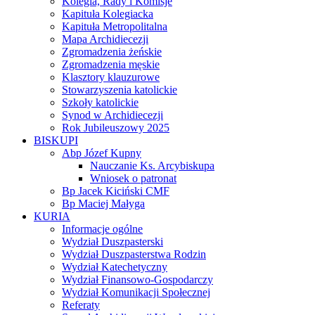
Kolegia, Rady i Komisje
Kapituła Kolegiacka
Kapituła Metropolitalna
Mapa Archidiecezji
Zgromadzenia żeńskie
Zgromadzenia męskie
Klasztory klauzurowe
Stowarzyszenia katolickie
Szkoły katolickie
Synod w Archidiecezji
Rok Jubileuszowy 2025
BISKUPI
Abp Józef Kupny
Nauczanie Ks. Arcybiskupa
Wniosek o patronat
Bp Jacek Kiciński CMF
Bp Maciej Małyga
KURIA
Informacje ogólne
Wydział Duszpasterski
Wydział Duszpasterstwa Rodzin
Wydział Katechetyczny
Wydział Finansowo-Gospodarczy
Wydział Komunikacji Społecznej
Referaty