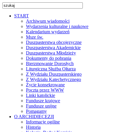
START
Archiwum wiadomości
Wydarzenia kulturalne i naukowe
Kalendarium wydarzeń
Msze św.
Duszpasterstwa obcojęzyczne
Duszpasterstwa Akademickie
Duszpasterstwa Młodzieży
Dokumenty do pobrania
Bierzmowanie Dorosłych
Liturgiczna Służba Ołtarza
Z Wydziału Duszpasterskiego
Z Wydziału Katechetycznego
Życie konsekrowane
Poczta przez WWW
Linki katolickie
Fundusze krajowe
Fundusze unijne
Pomagamy
O ARCHIDIECEZJI
Informacje ogólne
Historia