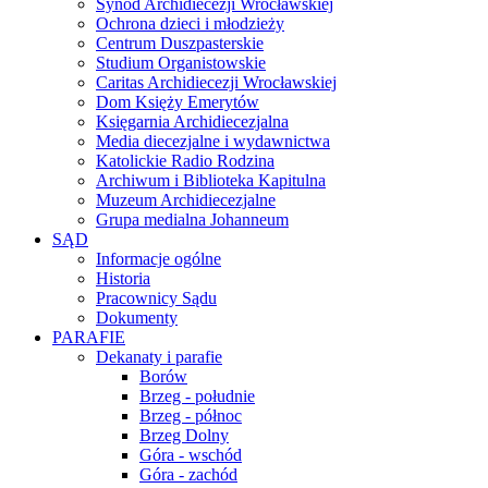
Synod Archidiecezji Wrocławskiej
Ochrona dzieci i młodzieży
Centrum Duszpasterskie
Studium Organistowskie
Caritas Archidiecezji Wrocławskiej
Dom Księży Emerytów
Księgarnia Archidiecezjalna
Media diecezjalne i wydawnictwa
Katolickie Radio Rodzina
Archiwum i Biblioteka Kapitulna
Muzeum Archidiecezjalne
Grupa medialna Johanneum
SĄD
Informacje ogólne
Historia
Pracownicy Sądu
Dokumenty
PARAFIE
Dekanaty i parafie
Borów
Brzeg - południe
Brzeg - północ
Brzeg Dolny
Góra - wschód
Góra - zachód