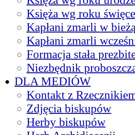
Księża wg roku święc
Kapłani zmarli w bież
Kapłani zmarli wcześn
Formacja stała prezbit
Niezbędnik proboszcz
DLA MEDIÓW
Kontakt z Rzecznikie
Zdjęcia biskupów
Herby biskupów