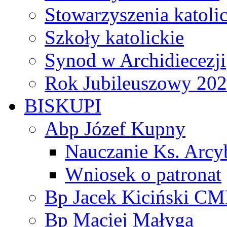
Stowarzyszenia katoli
Szkoły katolickie
Synod w Archidiecezji
Rok Jubileuszowy 20
BISKUPI
Abp Józef Kupny
Nauczanie Ks. Arcy
Wniosek o patronat
Bp Jacek Kiciński CM
Bp Maciej Małyga