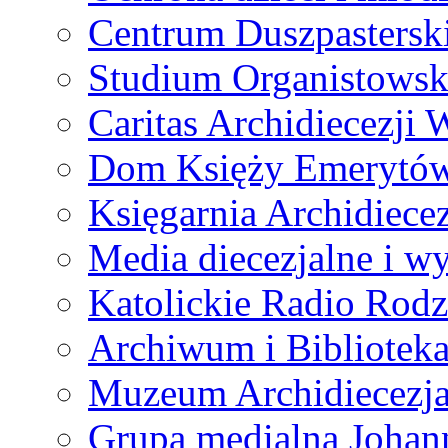
Centrum Duszpastersk
Studium Organistowsk
Caritas Archidiecezji 
Dom Księży Emerytó
Księgarnia Archidiecez
Media diecezjalne i 
Katolickie Radio Rodz
Archiwum i Biblioteka
Muzeum Archidiecezja
Grupa medialna Joha