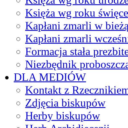
Księża wg roku święc
Kapłani zmarli w bież
Kapłani zmarli wcześn
Formacja stała prezbit
Niezbędnik proboszcz
DLA MEDIÓW
Kontakt z Rzecznikie
Zdjęcia biskupów
Herby biskupów