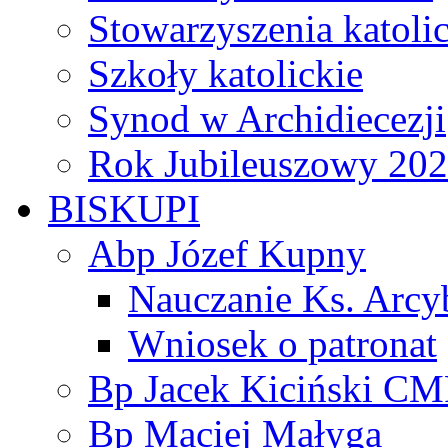
Stowarzyszenia katoli
Szkoły katolickie
Synod w Archidiecezji
Rok Jubileuszowy 20
BISKUPI
Abp Józef Kupny
Nauczanie Ks. Arcy
Wniosek o patronat
Bp Jacek Kiciński CM
Bp Maciej Małyga