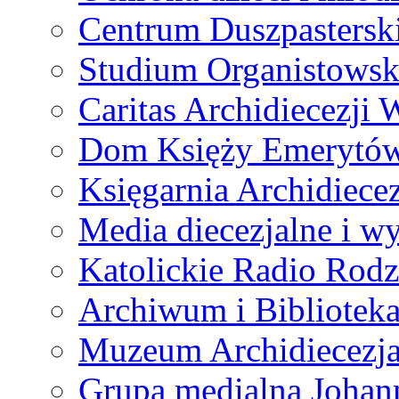
Centrum Duszpastersk
Studium Organistowsk
Caritas Archidiecezji 
Dom Księży Emerytó
Księgarnia Archidiecez
Media diecezjalne i 
Katolickie Radio Rodz
Archiwum i Biblioteka
Muzeum Archidiecezja
Grupa medialna Joha