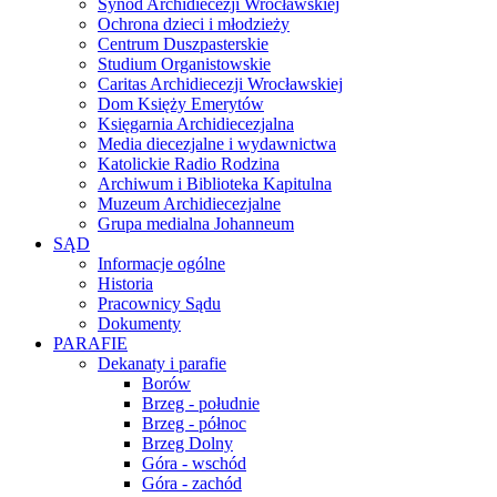
Synod Archidiecezji Wrocławskiej
Ochrona dzieci i młodzieży
Centrum Duszpasterskie
Studium Organistowskie
Caritas Archidiecezji Wrocławskiej
Dom Księży Emerytów
Księgarnia Archidiecezjalna
Media diecezjalne i wydawnictwa
Katolickie Radio Rodzina
Archiwum i Biblioteka Kapitulna
Muzeum Archidiecezjalne
Grupa medialna Johanneum
SĄD
Informacje ogólne
Historia
Pracownicy Sądu
Dokumenty
PARAFIE
Dekanaty i parafie
Borów
Brzeg - południe
Brzeg - północ
Brzeg Dolny
Góra - wschód
Góra - zachód