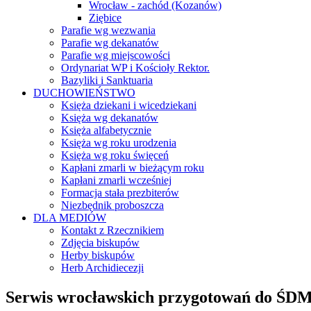
Wrocław - zachód (Kozanów)
Ziębice
Parafie wg wezwania
Parafie wg dekanatów
Parafie wg miejscowości
Ordynariat WP i Kościoły Rektor.
Bazyliki i Sanktuaria
DUCHOWIEŃSTWO
Księża dziekani i wicedziekani
Księża wg dekanatów
Księża alfabetycznie
Księża wg roku urodzenia
Księża wg roku święceń
Kapłani zmarli w bieżącym roku
Kapłani zmarli wcześniej
Formacja stała prezbiterów
Niezbędnik proboszcza
DLA MEDIÓW
Kontakt z Rzecznikiem
Zdjęcia biskupów
Herby biskupów
Herb Archidiecezji
Serwis wrocławskich przygotowań do ŚDM