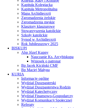
Kolegia, Rady i Komisje
Kapituła Kolegiacka
Kapituła Metropolitalna
Mapa Archidiecezji
Zgromadzenia żeńskie
Zgromadzenia męskie
Klasztory klauzurowe
Stowarzyszenia katolickie
Szkoły katolickie
Synod w Archidiecezji
Rok Jubileuszowy 2025
BISKUPI
Abp Józef Kupny
Nauczanie Ks. Arcybiskupa
Wniosek o patronat
Bp Jacek Kiciński CMF
Bp Maciej Małyga
KURIA
Informacje ogólne
Wydział Duszpasterski
Wydział Duszpasterstwa Rodzin
Wydział Katechetyczny
Wydział Finansowo-Gospodarczy
Wydział Komunikacji Społecznej
Referaty