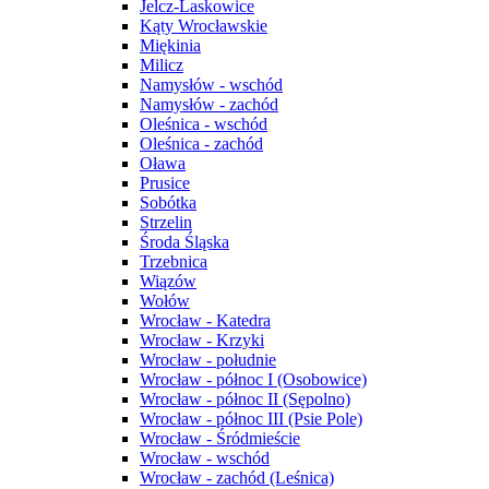
Jelcz-Laskowice
Kąty Wrocławskie
Miękinia
Milicz
Namysłów - wschód
Namysłów - zachód
Oleśnica - wschód
Oleśnica - zachód
Oława
Prusice
Sobótka
Strzelin
Środa Śląska
Trzebnica
Wiązów
Wołów
Wrocław - Katedra
Wrocław - Krzyki
Wrocław - południe
Wrocław - północ I (Osobowice)
Wrocław - północ II (Sępolno)
Wrocław - północ III (Psie Pole)
Wrocław - Śródmieście
Wrocław - wschód
Wrocław - zachód (Leśnica)