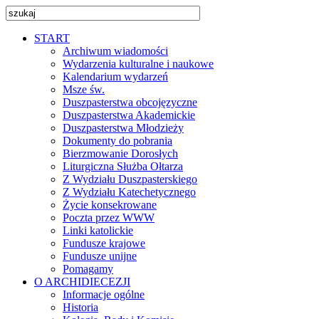
START
Archiwum wiadomości
Wydarzenia kulturalne i naukowe
Kalendarium wydarzeń
Msze św.
Duszpasterstwa obcojęzyczne
Duszpasterstwa Akademickie
Duszpasterstwa Młodzieży
Dokumenty do pobrania
Bierzmowanie Dorosłych
Liturgiczna Służba Ołtarza
Z Wydziału Duszpasterskiego
Z Wydziału Katechetycznego
Życie konsekrowane
Poczta przez WWW
Linki katolickie
Fundusze krajowe
Fundusze unijne
Pomagamy
O ARCHIDIECEZJI
Informacje ogólne
Historia