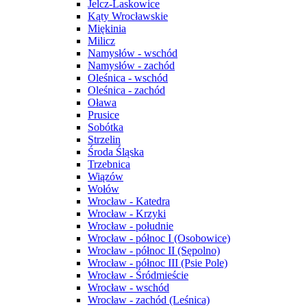
Jelcz-Laskowice
Kąty Wrocławskie
Miękinia
Milicz
Namysłów - wschód
Namysłów - zachód
Oleśnica - wschód
Oleśnica - zachód
Oława
Prusice
Sobótka
Strzelin
Środa Śląska
Trzebnica
Wiązów
Wołów
Wrocław - Katedra
Wrocław - Krzyki
Wrocław - południe
Wrocław - północ I (Osobowice)
Wrocław - północ II (Sępolno)
Wrocław - północ III (Psie Pole)
Wrocław - Śródmieście
Wrocław - wschód
Wrocław - zachód (Leśnica)