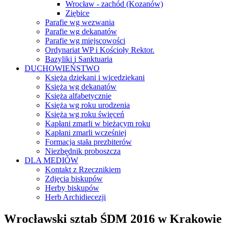
Wrocław - zachód (Kozanów)
Ziębice
Parafie wg wezwania
Parafie wg dekanatów
Parafie wg miejscowości
Ordynariat WP i Kościoły Rektor.
Bazyliki i Sanktuaria
DUCHOWIEŃSTWO
Księża dziekani i wicedziekani
Księża wg dekanatów
Księża alfabetycznie
Księża wg roku urodzenia
Księża wg roku święceń
Kapłani zmarli w bieżącym roku
Kapłani zmarli wcześniej
Formacja stała prezbiterów
Niezbędnik proboszcza
DLA MEDIÓW
Kontakt z Rzecznikiem
Zdjęcia biskupów
Herby biskupów
Herb Archidiecezji
Wrocławski sztab ŚDM 2016 w Krakowie