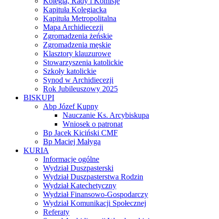
Kolegia, Rady i Komisje
Kapituła Kolegiacka
Kapituła Metropolitalna
Mapa Archidiecezji
Zgromadzenia żeńskie
Zgromadzenia męskie
Klasztory klauzurowe
Stowarzyszenia katolickie
Szkoły katolickie
Synod w Archidiecezji
Rok Jubileuszowy 2025
BISKUPI
Abp Józef Kupny
Nauczanie Ks. Arcybiskupa
Wniosek o patronat
Bp Jacek Kiciński CMF
Bp Maciej Małyga
KURIA
Informacje ogólne
Wydział Duszpasterski
Wydział Duszpasterstwa Rodzin
Wydział Katechetyczny
Wydział Finansowo-Gospodarczy
Wydział Komunikacji Społecznej
Referaty