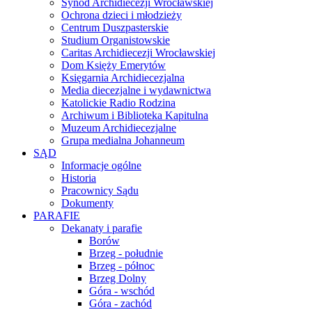
Synod Archidiecezji Wrocławskiej
Ochrona dzieci i młodzieży
Centrum Duszpasterskie
Studium Organistowskie
Caritas Archidiecezji Wrocławskiej
Dom Księży Emerytów
Księgarnia Archidiecezjalna
Media diecezjalne i wydawnictwa
Katolickie Radio Rodzina
Archiwum i Biblioteka Kapitulna
Muzeum Archidiecezjalne
Grupa medialna Johanneum
SĄD
Informacje ogólne
Historia
Pracownicy Sądu
Dokumenty
PARAFIE
Dekanaty i parafie
Borów
Brzeg - południe
Brzeg - północ
Brzeg Dolny
Góra - wschód
Góra - zachód