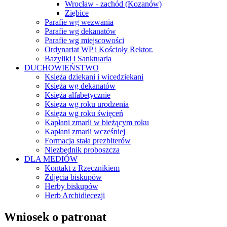
Wrocław - zachód (Kozanów)
Ziębice
Parafie wg wezwania
Parafie wg dekanatów
Parafie wg miejscowości
Ordynariat WP i Kościoły Rektor.
Bazyliki i Sanktuaria
DUCHOWIEŃSTWO
Księża dziekani i wicedziekani
Księża wg dekanatów
Księża alfabetycznie
Księża wg roku urodzenia
Księża wg roku święceń
Kapłani zmarli w bieżącym roku
Kapłani zmarli wcześniej
Formacja stała prezbiterów
Niezbędnik proboszcza
DLA MEDIÓW
Kontakt z Rzecznikiem
Zdjęcia biskupów
Herby biskupów
Herb Archidiecezji
Wniosek o patronat