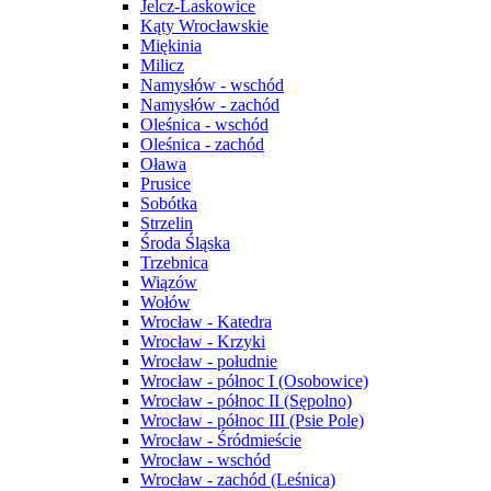
Jelcz-Laskowice
Kąty Wrocławskie
Miękinia
Milicz
Namysłów - wschód
Namysłów - zachód
Oleśnica - wschód
Oleśnica - zachód
Oława
Prusice
Sobótka
Strzelin
Środa Śląska
Trzebnica
Wiązów
Wołów
Wrocław - Katedra
Wrocław - Krzyki
Wrocław - południe
Wrocław - północ I (Osobowice)
Wrocław - północ II (Sępolno)
Wrocław - północ III (Psie Pole)
Wrocław - Śródmieście
Wrocław - wschód
Wrocław - zachód (Leśnica)