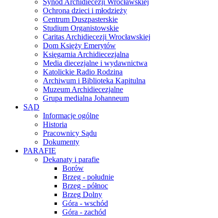
Synod Archidiecezji Wrocławskiej
Ochrona dzieci i młodzieży
Centrum Duszpasterskie
Studium Organistowskie
Caritas Archidiecezji Wrocławskiej
Dom Księży Emerytów
Księgarnia Archidiecezjalna
Media diecezjalne i wydawnictwa
Katolickie Radio Rodzina
Archiwum i Biblioteka Kapitulna
Muzeum Archidiecezjalne
Grupa medialna Johanneum
SĄD
Informacje ogólne
Historia
Pracownicy Sądu
Dokumenty
PARAFIE
Dekanaty i parafie
Borów
Brzeg - południe
Brzeg - północ
Brzeg Dolny
Góra - wschód
Góra - zachód