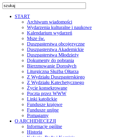
START
Archiwum wiadomości
Wydarzenia kulturalne i naukowe
Kalendarium wydarzeń
Msze św.
Duszpasterstwa obcojęzyczne
Duszpasterstwa Akademickie
Duszpasterstwa Młodzieży
Dokumenty do pobrania
Bierzmowanie Dorosłych
Liturgiczna Służba Ołtarza
Z Wydziału Duszpasterskiego
Z Wydziału Katechetycznego
Życie konsekrowane
Poczta przez WWW
Linki katolickie
Fundusze krajowe
Fundusze unijne
Pomagamy
O ARCHIDIECEZJI
Informacje ogólne
Historia