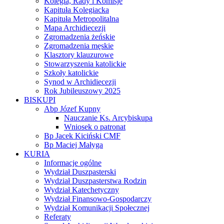
Kolegia, Rady i Komisje
Kapituła Kolegiacka
Kapituła Metropolitalna
Mapa Archidiecezji
Zgromadzenia żeńskie
Zgromadzenia męskie
Klasztory klauzurowe
Stowarzyszenia katolickie
Szkoły katolickie
Synod w Archidiecezji
Rok Jubileuszowy 2025
BISKUPI
Abp Józef Kupny
Nauczanie Ks. Arcybiskupa
Wniosek o patronat
Bp Jacek Kiciński CMF
Bp Maciej Małyga
KURIA
Informacje ogólne
Wydział Duszpasterski
Wydział Duszpasterstwa Rodzin
Wydział Katechetyczny
Wydział Finansowo-Gospodarczy
Wydział Komunikacji Społecznej
Referaty